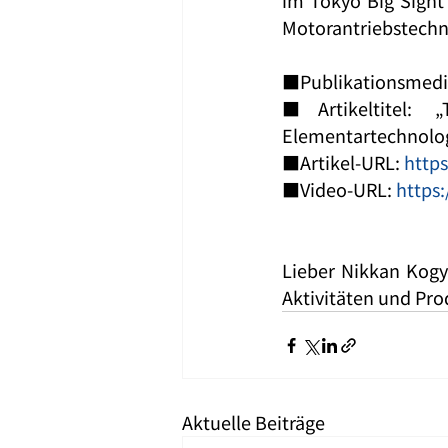
im Tokyo Big Sight 
Motorantriebstechn
■Publikationsmedi
■Artikeltitel: 
Elementartechnologi
■Artikel-URL: 
https
■Video-URL: 
https
Lieber Nikkan Kogy
Aktivitäten und Pr
Aktuelle Beiträge