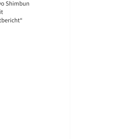
yo Shimbun 
t 
tbericht“ 