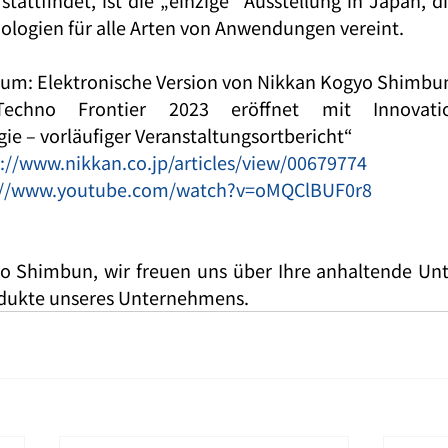
stattfindet, ist die „einzige“ Ausstellung in Japan, d
ologien für alle Arten von Anwendungen vereint.
um: Elektronische Version von Nikkan Kogyo Shimbu
„Techno Frontier 2023 eröffnet mit Innovati
e – vorläufiger Veranstaltungsortbericht“
://www.nikkan.co.jp/articles/view/00679774
://www.youtube.com/watch?v=oMQClBUF0r8
o Shimbun, wir freuen uns über Ihre anhaltende Unt
odukte unseres Unternehmens.