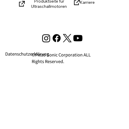
ündigung der
Produktseite für
Karriere
Ultraschallmotoren
tellung auf der
otics and
atronics Lecture 2023
oya Corporate
bition“
Datenschutzerklärung
©Piezo Sonic Corporation ALL
Rights Reserved.