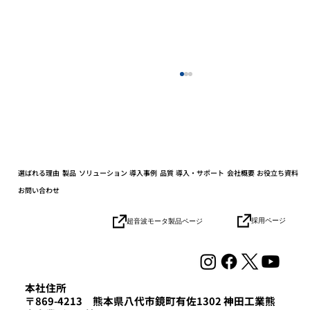
選ばれる理由
製品
ソリューション
導入事例
品質
導入・サポート
会社概要
お役立ち資料
お問い合わせ
採用ページ
超音波モータ製品ページ
自律移動ロボット（AMR）「Mighty」の
Webサイトを全面リニューアル
本社住所
〒869-4213 熊本県八代市鏡町有佐1302 神田工業熊