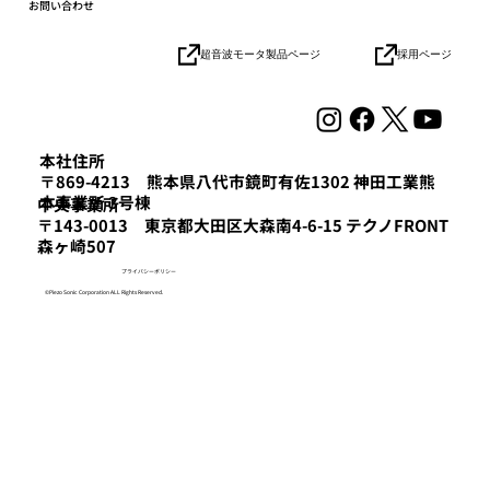
お問い合わせ
採用ページ
超音波モータ製品ページ
自律移動ロボット（AMR）「Mighty」の
Webサイトを全面リニューアル
本社住所
〒869-4213 熊本県八代市鏡町有佐1302 神田工業熊
本事業所 3号棟
​中央事業所
〒143-0013 東京都大田区大森南4-6-15 テクノFRONT
森ヶ崎507
プライバシーポリシー
©Piezo Sonic Corporation ALL Rights Reserved.