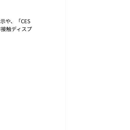
や、「CES 
の、非接触ディスプ