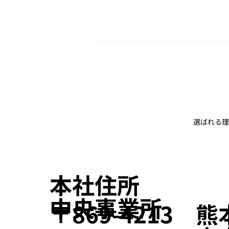
選ばれる理
「TECHNO FRONTIER 2026
第44回モータ技術展」出展の
お知らせ
本社住所
​中央事業所
〒869-4213 