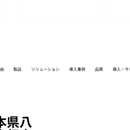
由
製品
ソリューション
導入事例
品質
導入・サ
協業パートナーとの連携加速
「H
でロボットの社会実装を目指
Me
す「HICity 次世代ロボティク
スMeetup」参加レポート
熊本県八