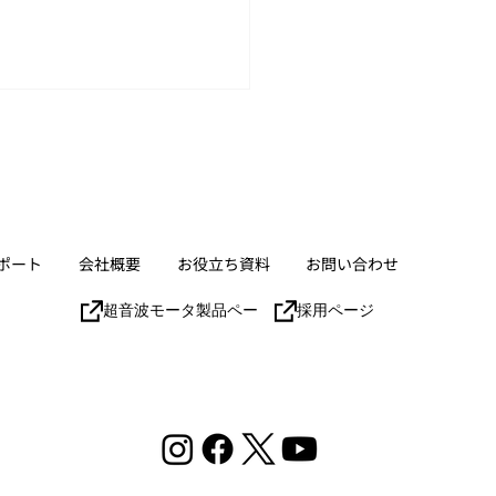
ポート
会社概要
お役立ち資料
お問い合わせ
ICity 次世代ロボティクス
超音波モータ製品ページ
採用ページ
etup」参加のお知らせ