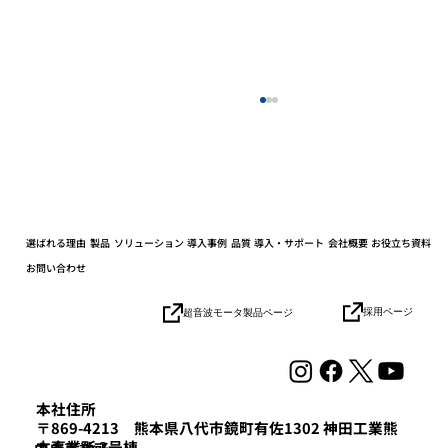
選ばれる理由
製品
ソリューション
導入事例
品質
導入・サポート
会社概要
お役立ち資料
お問い合わせ
採用ページ
超音波モータ製品ページ
協業パートナーとの連携加速でロボット
の社会実装を目指す「HICity 次世代ロボ
ティクスMeetup」参加レポート
本社住所
〒869-4213 熊本県八代市鏡町有佐1302 神田工業熊
本事業所 3号棟