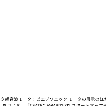
超音波モータ：ピエゾソニック モータの展示のほか、「C
wards」をはじめ、「CEATEC AWARD2022 スタートア