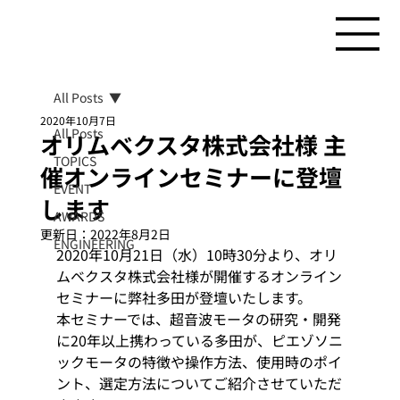
All Posts
2020年10月7日
All Posts
オリムベクスタ株式会社様 主
TOPICS
催オンラインセミナーに登壇
EVENT
します
AWARDS
更新日：
2022年8月2日
ENGINEERING
2020年10月21日（水）10時30分より、オリ
ムベクスタ株式会社様が開催するオンライン
セミナーに弊社多田が登壇いたします。
本セミナーでは、超音波モータの研究・開発
に20年以上携わっている多田が、ピエゾソニ
ックモータの特徴や操作方法、使用時のポイ
ント、選定方法についてご紹介させていただ