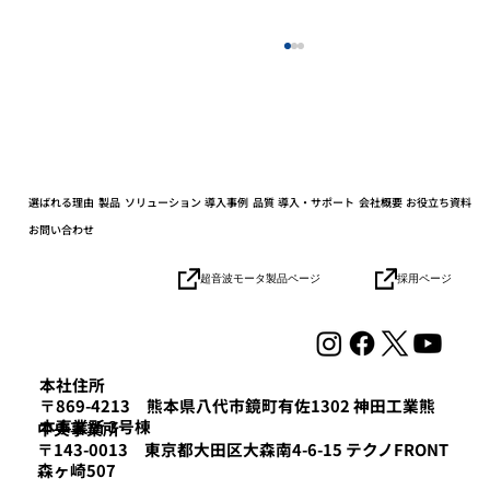
選ばれる理由
製品
ソリューション
導入事例
品質
導入・サポート
会社概要
お役立ち資料
お問い合わせ
採用ページ
超音波モータ製品ページ
協業パートナーとの連携加速でロボット
の社会実装を目指す「HICity 次世代ロボ
ティクスMeetup」参加レポート
本社住所
〒869-4213 熊本県八代市鏡町有佐1302 神田工業熊
本事業所 3号棟
​中央事業所
〒143-0013 東京都大田区大森南4-6-15 テクノFRONT
森ヶ崎507