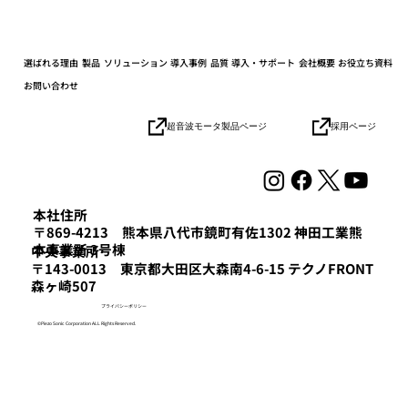
選ばれる理由
製品
ソリューション
導入事例
品質
導入・サポート
会社概要
お役立ち資料
お問い合わせ
小学生の社会科見学を開催しました
採用ページ
超音波モータ製品ページ
本社住所
〒869-4213 熊本県八代市鏡町有佐1302 神田工業熊
本事業所 3号棟
​中央事業所
〒143-0013 東京都大田区大森南4-6-15 テクノFRONT
森ヶ崎507
プライバシーポリシー
©Piezo Sonic Corporation ALL Rights Reserved.