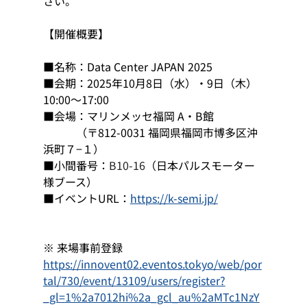
さい。
【開催概要】
■名称：Data Center JAPAN 2025
■会期：2025年10月8日（水）・9日（木）
10:00～17:00
■会場：マリンメッセ福岡 A・B館
　　　（〒812-0031 福岡県福岡市博多区沖
浜町７−１）
■小間番号：
B10-16
（日本パルスモーター
様ブース）
■イベントURL：
https://k-semi.jp/
※ 来場事前登録
https://innovent02.eventos.tokyo/web/por
tal/730/event/13109/users/register?
_gl=1%2a7012hi%2a_gcl_au%2aMTc1NzY