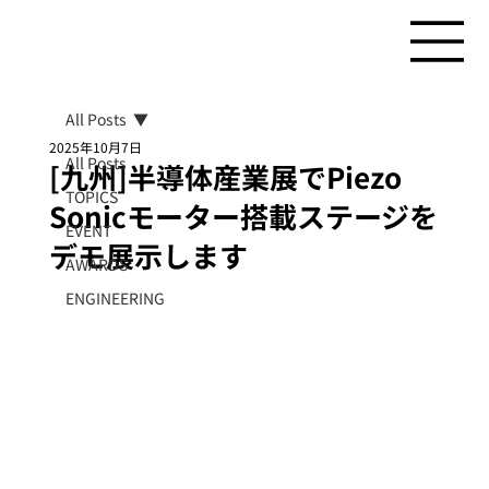
All Posts
2025年10月7日
All Posts
[九州]半導体産業展でPiezo
TOPICS
Sonicモーター搭載ステージを
EVENT
デモ展示します
AWARDS
ENGINEERING