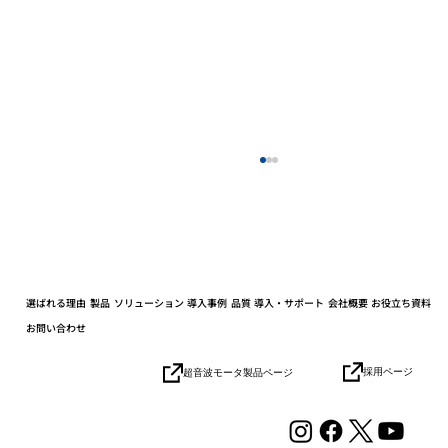
選ばれる理由
製品
ソリューション
導入事例
品質
導入・サポート
会社概要
お役立ち資料
お問い合わせ
採用ページ
超音波モータ製品ページ
自律移動ロボット（AMR）「Mighty」の
Webサイトを全面リニューアル