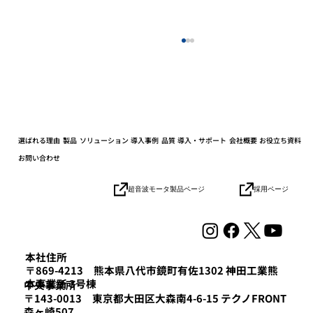
選ばれる理由
製品
ソリューション
導入事例
品質
導入・サポート
会社概要
お役立ち資料
お問い合わせ
小学生の社会科見学を開催しました
採用ページ
超音波モータ製品ページ
本社住所
〒869-4213 熊本県八代市鏡町有佐1302 神田工業熊
本事業所 3号棟
​中央事業所
〒143-0013 東京都大田区大森南4-6-15 テクノFRONT
森ヶ崎507