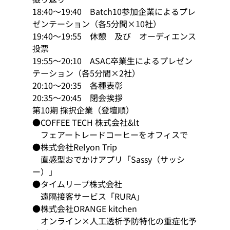
18:40～19:40　Batch10参加企業によるプレ
ゼンテーション（各5分間×10社） 
19:40～19:55　休憩　及び　オーディエンス
投票 
19:55～20:10　ASAC卒業生によるプレゼン
テーション（各5分間×2社） 
20:10～20:35　各種表彰 
20:35～20:45　閉会挨拶 
第10期 採択企業（登壇順） 
●COFFEE TECH 株式会社&lt
　フェアートレードコーヒーをオフィスで 
●株式会社Relyon Trip
　直感型おでかけアプリ「Sassy（サッシ
ー）」 
●タイムリープ株式会社
　遠隔接客サービス「RURA」 
●株式会社ORANGE kitchen
　オンライン×人工透析予防特化の重症化予