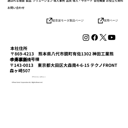
選ばれる理由
製品
ソリューション
導入事例
品質
導入・サポート
会社概要
お役立ち資料
お問い合わせ
採用ページ
超音波モータ製品ページ
協業パートナーとの連携加速でロボット
の社会実装を目指す「HICity 次世代ロボ
ティクスMeetup」参加レポート
本社住所
〒869-4213 熊本県八代市鏡町有佐1302 神田工業熊
本事業所 3号棟
​中央事業所
〒143-0013 東京都大田区大森南4-6-15 テクノFRONT
森ヶ崎507
プライバシーポリシー
©Piezo Sonic Corporation ALL Rights Reserved.