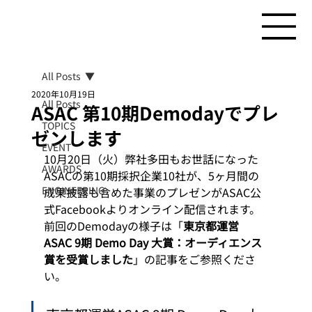
All Posts
2020年10月19日
All Posts
ASAC 第10期Demodayでプレ
TOPICS
ゼンします
EVENT
10月20日（火）弊社多田もお世話になった
AWARDS
ASACの第10期採択企業10社が、5ヶ月間の
ENGINEERING
成果披露も含めた事業のプレゼンがASAC公
式Facebookよりオンライン配信されます。 
前回のDemodayの様子は「
東京都運営
ASAC 9期 Demo Day 大賞：オーディエンス
賞を受賞しました
」の記事をご参照くださ
い。 