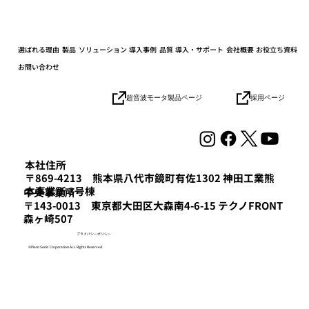
選ばれる理由
製品
ソリューション
導入事例
品質
導入・サポート
会社概要
お役立ち資料
お問い合わせ
採用ページ
超音波モータ製品ページ
2025年度「はばたく中小企業・小規模事
業者300社」を受賞しました
本社住所
〒869-4213 熊本県八代市鏡町有佐1302 神田工業熊
本事業所 3号棟
​中央事業所
〒143-0013 東京都大田区大森南4-6-15 テクノFRONT
森ヶ崎507
プライバシーポリシー
©Piezo Sonic Corporation ALL Rights Reserved.