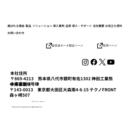
選ばれる理由
製品
ソリューション
導入事例
品質
導入・サポート
会社概要
お役立ち資料
お問い合わせ
小学生の社会科見学を開催しました
採用ページ
超音波モータ製品ページ
本社住所
〒869-4213 熊本県八代市鏡町有佐1302 神田工業熊
本事業所 3号棟
​中央事業所
〒143-0013 東京都大田区大森南4-6-15 テクノFRONT
森ヶ崎507
プライバシーポリシー
©Piezo Sonic Corporation ALL Rights Reserved.