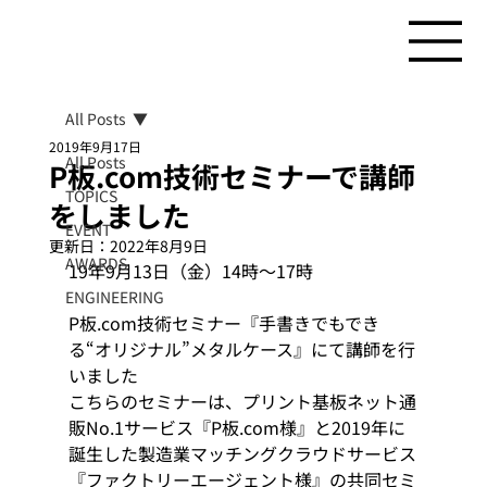
All Posts
2019年9月17日
All Posts
P板.com技術セミナーで講師
TOPICS
をしました
EVENT
更新日：
2022年8月9日
AWARDS
19年9月13日（金）14時～17時
ENGINEERING
P板.com技術セミナー『手書きでもでき
る“オリジナル”メタルケース』にて講師を行
いました 
こちらのセミナーは、プリント基板ネット通
販No.1サービス『P板.com様』と2019年に
誕生した製造業マッチングクラウドサービス
『ファクトリーエージェント様』の共同セミ