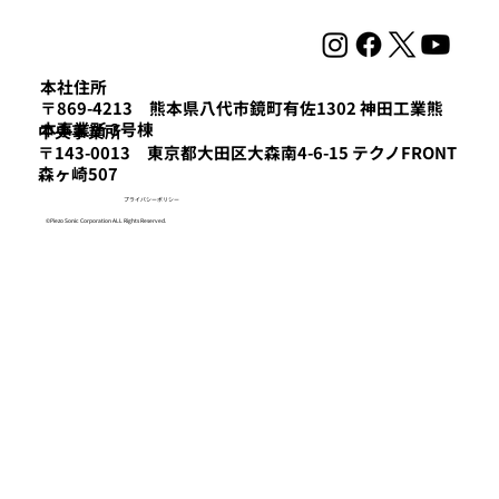
本社住所
〒869-4213 熊本県八代市鏡町有佐1302 神田工業熊
本事業所 3号棟
​中央事業所
〒143-0013 東京都大田区大森南4-6-15 テクノFRONT
森ヶ崎507
プライバシーポリシー
©Piezo Sonic Corporation ALL Rights Reserved.