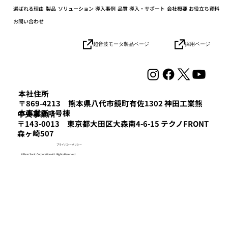
選ばれる理由
製品
ソリューション
導入事例
品質
導入・サポート
会社概要
お役立ち資料
お問い合わせ
採用ページ
超音波モータ製品ページ
2025年度「はばたく中小企業・小規模事
業者300社」を受賞しました
本社住所
〒869-4213 熊本県八代市鏡町有佐1302 神田工業熊
本事業所 3号棟
​中央事業所
〒143-0013 東京都大田区大森南4-6-15 テクノFRONT
森ヶ崎507
プライバシーポリシー
©Piezo Sonic Corporation ALL Rights Reserved.