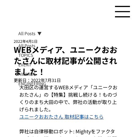
All Posts
2022年4月1日
All Posts
WEBメディア、ユニークおお
TOPICS
たさんに取材記事が公開され
EVENT
ました！
AWARDS
更新日：
2022年7月31日
ENGINEERING
大田区の運営するWEBメディア「ユニークお
おたさん」の【特集】挑戦し続ける！ものづ
くりのまち大田の中で、弊社の活動が取り上
げられました。 
ユニークおおたさん 取材記事はこちら
弊社は自律移動ロボット: Mightyをファクタ