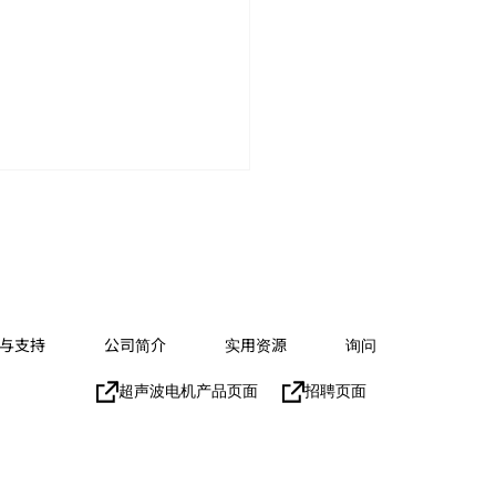
与支持
公司简介
实用资源
询问
在“机器人与机电一体化
超声波电机产品页面
招聘页面
2023名古屋企业展”上展
通知