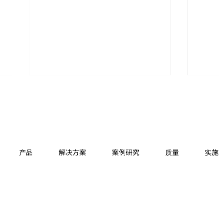
产品
解决方案
案例研究
质量
实施
关于参加“机械要素技术展览
关于
会”的通知
讲座
出的