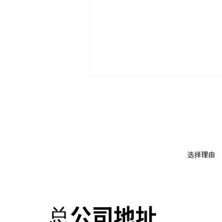
选择理由
[发言人留言] 248. MINERVA
商业计划的介绍
总公司地址