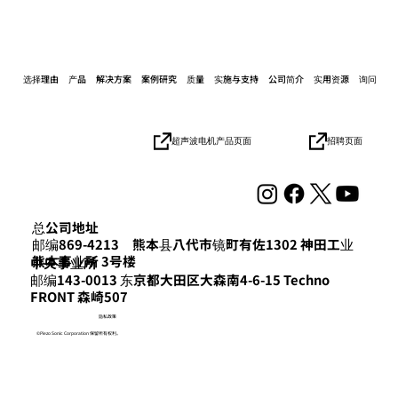
选择理由
产品
解决方案
案例研究
质量
实施与支持
公司简介
实用资源
询问
招聘页面
超声波电机产品页面
关于在“机器人与机电一体化讲座2023名
古屋企业展”上展出的通知
总公司地址
邮编869-4213 熊本县八代市镜町有佐1302 神田工业
熊本事业所 3号楼
​中央事业所
邮编143-0013 东京都大田区大森南4-6-15 Techno
FRONT 森崎507
隐私政策
©Piezo Sonic Corporation 保留所有权利。