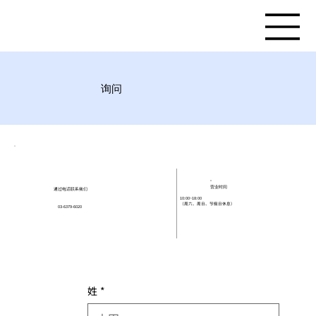
询问
​营业时间
通过电话联系我们
10:00~18:00
（周六、周日、节假日休息）
03-6379-6020
姓
*