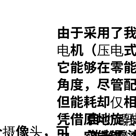
由于采用了
电机（压电
它能够在零
角度，尽管
但能耗却仅
自动驾
凭借原地旋
个摄像头，可
激光雷
力，它能够