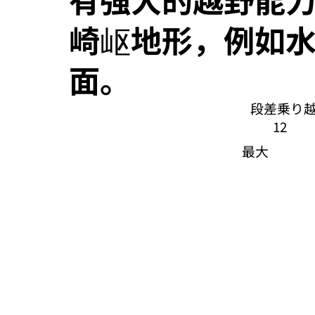
崎岖地形，例如
面。
段差乗り
12
最大