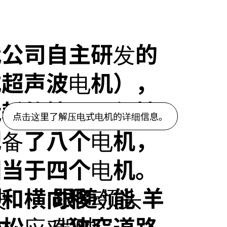
我公司自主研发的
式超声波电机），
能耗的情况下保持
点击这里了解压电式电机的详细信息。
配备了八个电机，
相当于四个电机。
驶
跟随领头羊
转和横向移动能
达、
驾驶
轻松应对狭窄道路