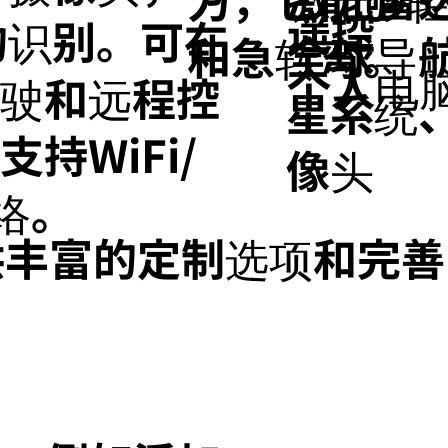
遥控
的识别。可在
全球导
和急转弯。
个人电
驾驶和远程控
星系统
持WiFi/
像头
络。
供丰富的定制选项和完善