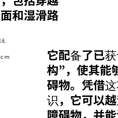
水面和湿滑路
越え
它配备了已获
ｃｍ
构”，使其能
碍物。凭借这
识，它可以越过
障碍物，并能潜