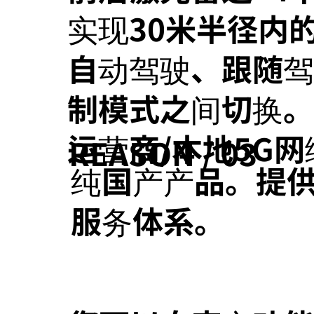
实现30米半径内
自动驾驶、跟随
制模式之间切换。支
运营商/本地5G网
REASON / 03
纯国产产品。提
服务体系。