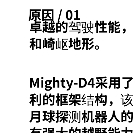
原因 / 01
卓越的驾驶性能
和崎岖地形。
Mighty-D4采
利的框架结构，
月球探测机器人
有强大的越野能