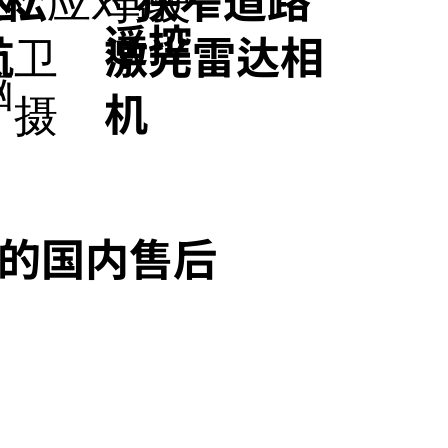
遥控
航卫
激光雷达相
脑
、摄
机
的国内售后