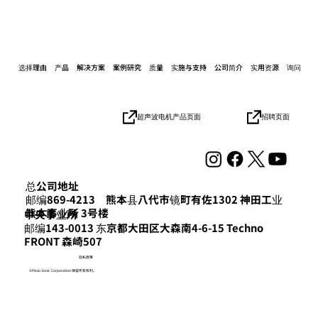
选择理由
产品
解决方案
案例研究
质量
实施与支持
公司简介
实用资源
询问
招聘页面
超声波电机产品页面
总公司地址
邮编869-4213 熊本县八代市镜町有佐1302 神田工业
熊本事业所 3号楼
​中央事业所
邮编143-0013 东京都大田区大森南4-6-15 Techno
FRONT 森崎507
隐私政策
©Piezo Sonic Corporation 保留所有权利。