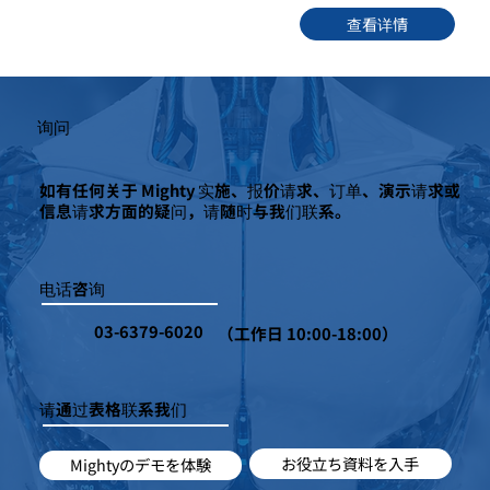
查看详情
询问
如有任何关于 Mighty 实施、报价请求、订单、演示请求或
信息请求方面的疑问，请随时与我们联系。
电话咨询
03-6379-6020
（工作日 10:00-18:00）
请通过表格联系我们
お役立ち資料を入手
Mightyのデモを体験