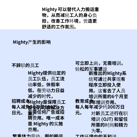
Mighty 可以替代人力搬运重
物，从而减轻工人的身心负
担，改善工作环境，营造更
舒适的工作氛围。
Mighty产生的影响
可立即上岗，无需培训。
不辞职的员工
轻松的军事建设
Mighty提供稳定的
新推出的Mighty系
员工队伍，员工流
统可通过共享现有
动率低，休假率
程序立即投入使
低。在劳动力日益
用。这省去了人员
减少的时代，
培训所需的6个月至
招聘成本
教育成本
Mighty是保障员工
1年培训费用。
每人减免50万至100万
每人每年减少约300万日
安全的可靠解决方
无需任何广告或招
日元。
元。
对新员工进行在职
案。
聘费用。唯一成本
培训 (OJT) 和留任
是 Mighty 的实施
所需的时间和精力
费用。
为零。
繁重体力劳动，例如搬运
工作环境中的不和谐