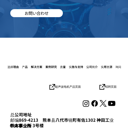
お問い合わせ
选择理由
产品
解决方案
案例研究
质量
实施与支持
公司简介
实用资源
询问
招聘页面
超声波电机产品页面
总公司地址
邮编869-4213 熊本县八代市镜町有佐1302 神田工业
熊本事业所 3号楼
​中央事业所