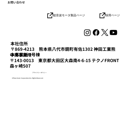
お問い合わせ
採用ページ
超音波モータ製品ページ
協業パートナーとの連携加速でロボット
の社会実装を目指す「HICity 次世代ロボ
ティクスMeetup」参加レポート
本社住所
〒869-4213 熊本県八代市鏡町有佐1302 神田工業熊
本事業所 3号棟
​中央事業所
〒143-0013 東京都大田区大森南4-6-15 テクノFRONT
森ヶ崎507
プライバシーポリシー
©Piezo Sonic Corporation ALL Rights Reserved.