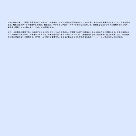
Piezo Sonicは単にご質問に回答するだけではなく、お客様のアイデアを具体的な製品やサービスへと形にするための開発パートナーとして支援を行い
ます。構想段階のアイデア整理や仕様検討、機構設計、ソフトウェア設計、デザイン検討などに対して、経験豊富なエンジニアが壁打ち相手となり、
実現性や開発リスクを踏まえたアドバイスを提供します。
また、自社製品の開発で培った高速プロトタイピングのノウハウを活用し、短期間での試作や評価につながる進め方をご提案します。市場や技術のト
レンド情報も交えながら、お客様のアイデアをより実現性の高い形へブラッシュアップし、開発期間の短縮と成功確率の向上を支援します。製品開発
の経験が豊富でない企業様でも、専門チームを持つ企業様でも、より良い製品づくりを実現するためのパートナーとしてご活用いただけます。