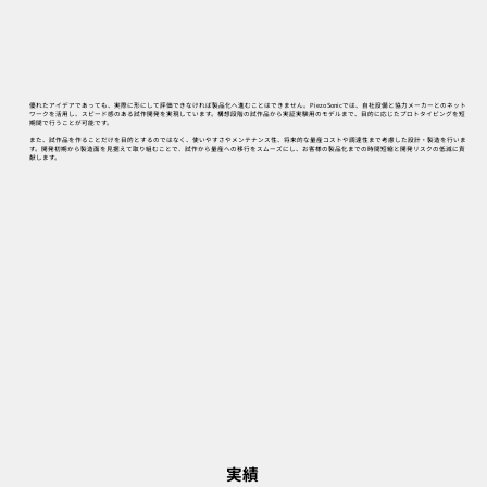
優れたアイデアであっても、実際に形にして評価できなければ製品化へ進むことはできません。Piezo Sonicでは、自社設備と協力メーカーとのネット
ワークを活用し、スピード感のある試作開発を実現しています。構想段階の試作品から実証実験用のモデルまで、目的に応じたプロトタイピングを短
期間で行うことが可能です。
また、試作品を作ることだけを目的とするのではなく、使いやすさやメンテナンス性、将来的な量産コストや調達性まで考慮した設計・製造を行いま
す。開発初期から製造面を見据えて取り組むことで、試作から量産への移行をスムーズにし、お客様の製品化までの時間短縮と開発リスクの低減に貢
献します。
実績