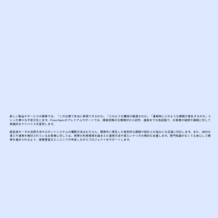
新しい製品やサービスの開発では、「この仕様で本当に実現できるのか」「どのような構成が最適なのか」「運用時にどのような課題が発生するのか」と
いった様々な不安が生じます。Piezo Sonicのプレミアムサポートでは、開発初期の仕様検討から試作、運用までの各段階で、お客様の疑問や課題に対して
実践的なアドバイスを提供します。
超音波モータの活用方法やロボットシステムの構築方法はもちろん、開発中に発生した技術的な課題や設計上の悩みにも迅速に対応します。また、AMRの
導入や運用を検討されているお客様に対しては、実際の利用環境を踏まえた運用方法や導入シナリオの検討も支援します。専門知識がなくても安心して開
発を進められるよう、経験豊富なエンジニアが伴走しながらプロジェクトをサポートします。