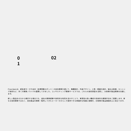
02
0
1
Piezo Sonicは、超音波モータやAMR（自律移動ロボット）の自社開発を通じて、機構設計、外装デザイン、小型・軽量化設計、組込み制御、センシン
グ技術など、多くの開発ノウハウを蓄積してきました。コンサルティング開発サービスでは、これらの技術資産を活用し、お客様の製品開発を支援し
ます。
新しい製品をゼロから検討する場合でも、過去の開発経験や技術的な知見を活かすことで、実現性の高い構成や効率的な開発手法をご提案します。単
なる受託開発ではなく、自社製品を開発・販売してきたメーカーだからこそ提供できる実践的な知識と経験を、お客様の製品価値向上に役立てます。