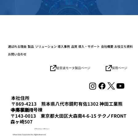
選ばれる理由
製品
ソリューション
導入事例
品質
導入・サポート
会社概要
お役立ち資料
お問い合わせ
採用ページ
超音波モータ製品ページ
本社住所
〒869-4213 熊本県八代市鏡町有佐1302 神田工業熊
本事業所 3号棟
​中央事業所
〒143-0013 東京都大田区大森南4-6-15 テクノFRONT
森ヶ崎507
プライバシーポリシー
©Piezo Sonic Corporation ALL Rights Reserved.