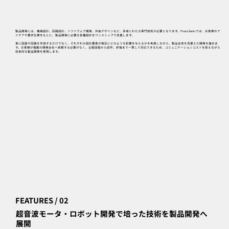
製品開発には、機械設計、回路設計、ソフトウェア開発、外装デザインなど、多岐にわたる専門技術が必要となります。Piezo Sonicでは、お客様のア
イデアや要求仕様をもとに、製品開発に必要な各種設計をワンストップで支援します。
単に図面や回路を作成するだけでなく、それぞれの設計要素が相互にどのような影響を与えるかを考慮しながら、製品全体を見据えた開発を進めま
す。お客様が複数の開発会社へ依頼する必要がなく、企画段階から試作、評価まで一貫して対応できるため、コミュニケーションコストを抑えながら
効率的な製品開発を実現します。
FEATURES / 02
超音波モータ・ロボット開発で培った技術を製品開発へ
展開