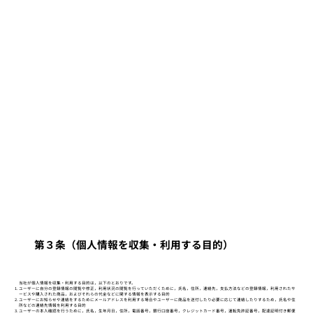
第３条（個人情報を収集・利用する目的）
当社が個人情報を収集・利用する目的は，以下のとおりです。
ユーザーに自分の登録情報の閲覧や修正，利用状況の閲覧を行っていただくために，氏名，住所，連絡先，支払方法などの登録情報，利用されたサ
ービスや購入された商品，およびそれらの代金などに関する情報を表示する目的
ユーザーにお知らせや連絡をするためにメールアドレスを利用する場合やユーザーに商品を送付したり必要に応じて連絡したりするため，氏名や住
所などの連絡先情報を利用する目的
ユーザーの本人確認を行うために，氏名，生年月日，住所，電話番号，銀行口座番号，クレジットカード番号，運転免許証番号，配達証明付き郵便