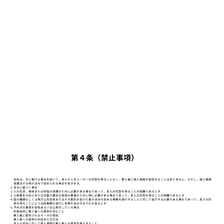
第４条（禁止事項）
当社は，次に掲げる場合を除いて，あらかじめユーザーの同意を得ることなく，第三者に個人情報を提供することはありません。ただし，個人情報
保護法その他の法令で認められる場合を除きます。
法令に基づく場合
人の生命，身体または財産の保護のために必要がある場合であって，本人の同意を得ることが困難であるとき
公衆衛生の向上または児童の健全な育成の推進のために特に必要がある場合であって，本人の同意を得ることが困難であるとき
国の機関もしくは地方公共団体またはその委託を受けた者が法令の定める事務を遂行することに対して協力する必要がある場合であって，本人の同
意を得ることにより当該事務の遂行に支障を及ぼすおそれがあるとき
予め次の事項を告知あるいは公表をしている場合
利用目的に第三者への提供を含むこと
第三者に提供されるデータの項目
第三者への提供の手段または方法
本人の求めに応じて個人情報の第三者への提供を停止すること