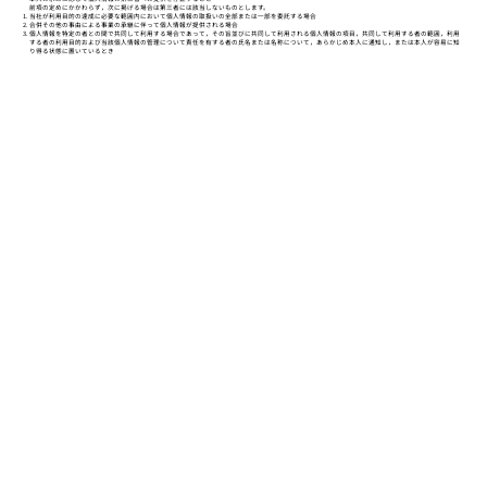
前項の定めにかかわらず，次に掲げる場合は第三者には該当しないものとします。
当社が利用目的の達成に必要な範囲内において個人情報の取扱いの全部または一部を委託する場合
合併その他の事由による事業の承継に伴って個人情報が提供される場合
個人情報を特定の者との間で共同して利用する場合であって，その旨並びに共同して利用される個人情報の項目，共同して利用する者の範囲，利用
する者の利用目的および当該個人情報の管理について責任を有する者の氏名または名称について，あらかじめ本人に通知し，または本人が容易に知
り得る状態に置いているとき