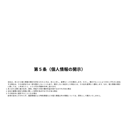
第５条（個人情報の開示）
当社は，本人から個人情報の開示を求められたときは，本人に対し，遅滞なくこれを開示します。ただし，開示することにより次のいずれかに該当
する場合は，その全部または一部を開示しないこともあり，開示しない決定をした場合には，その旨を遅滞なく通知します。なお，個人情報の開示
に際しては，１件あたり１，０００円の手数料を申し受けます。
本人または第三者の生命，身体，財産その他の権利利益を害するおそれがある場合
当社の業務の適正な実施に著しい支障を及ぼすおそれがある場合
その他法令に違反することとなる場合
前項の定めにかかわらず，履歴情報および特性情報などの個人情報以外の情報については，原則として開示いたしません。