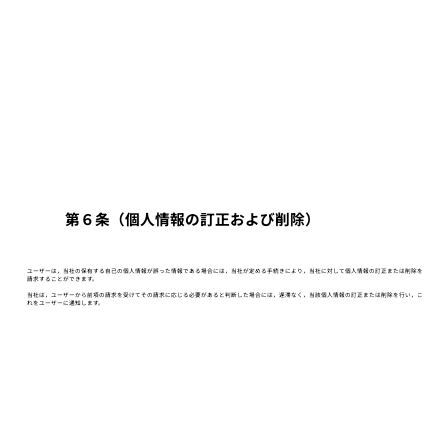
第６条（個人情報の訂正および削除）
ユーザーは，当社の保有する自己の個人情報が誤った情報である場合には，当社が定める手続きにより，当社に対して個人情報の訂正または削除を
請求することができます。
当社は，ユーザーから前項の請求を受けてその請求に応じる必要があると判断した場合には，遅滞なく，当該個人情報の訂正または削除を行い，こ
れをユーザーに通知します。