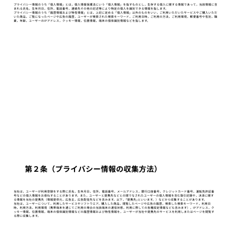
プライバシー情報のうち「個人情報」とは，個人情報保護法にいう「個人情報」を指すものとし，生存する個人に関する情報であって，当該情報に含
まれる氏名，生年月日，住所，電話番号，連絡先その他の記述等により特定の個人を識別できる情報を指します。
プライバシー情報のうち「履歴情報および特性情報」とは，上記に定める「個人情報」以外のものをいい，ご利用いただいたサービスやご購入いただ
いた商品，ご覧になったページや広告の履歴，ユーザーが検索された検索キーワード，ご利用日時，ご利用の方法，ご利用環境，郵便番号や性別，職
業，年齢，ユーザーのIPアドレス，クッキー情報，位置情報，端末の個体識別情報などを指します。
第２条（プライバシー情報の収集方法）
当社は，ユーザーが利用登録をする際に氏名，生年月日，住所，電話番号，メールアドレス，銀行口座番号，クレジットカード番号，運転免許証番
号などの個人情報をお尋ねすることがあります。また，ユーザーと提携先などとの間でなされたユーザーの個人情報を含む取引記録や，決済に関す
る情報を当社の提携先（情報提供元，広告主，広告配信先などを含みます。以下，｢提携先｣といいます。）などから収集することがあります。
当社は，ユーザーについて，利用したサービスやソフトウエア，購入した商品，閲覧したページや広告の履歴，検索した検索キーワード，利用日
時，利用方法，利用環境（携帯端末を通じてご利用の場合の当該端末の通信状態，利用に際しての各種設定情報なども含みます），IPアドレス，ク
ッキー情報，位置情報，端末の個体識別情報などの履歴情報および特性情報を，ユーザーが当社や提携先のサービスを利用しまたはページを閲覧す
る際に収集します。