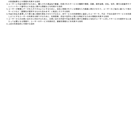
の到達結果などの情報を利用する目的
ユーザーに代金を請求するために，購入された商品名や数量，利用されたサービスの種類や期間，回数，請求金額，氏名，住所，銀行口座番号やク
レジットカード番号などの支払に関する情報などを利用する目的
ユーザーが簡便にデータを入力できるようにするために，当社に登録されている情報を入力画面に表示させたり，ユーザーのご指示に基づいて他の
サービスなど（提携先が提供するものも含みます）に転送したりする目的
代金の支払を遅滞したり第三者に損害を発生させたりするなど，本サービスの利用規約に違反したユーザーや，不正・不当な目的でサービスを利用
しようとするユーザーの利用をお断りするために，利用態様，氏名や住所など個人を特定するための情報を利用する目的
ユーザーからのお問い合わせに対応するために，お問い合わせ内容や代金の請求に関する情報など当社がユーザーに対してサービスを提供するにあ
たって必要となる情報や，ユーザーのサービス利用状況，連絡先情報などを利用する目的
上記の利用目的に付随する目的