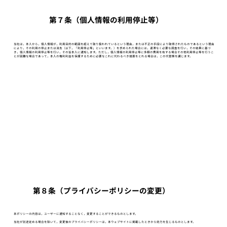
第７条（個人情報の利用停止等）
当社は，本人から，個人情報が，利用目的の範囲を超えて取り扱われているという理由，または不正の手段により取得されたものであるという理由
により，その利用の停止または消去（以下，「利用停止等」といいます。）を求められた場合には，遅滞なく必要な調査を行い，その結果に基づ
き，個人情報の利用停止等を行い，その旨本人に通知します。ただし，個人情報の利用停止等に多額の費用を有する場合その他利用停止等を行うこ
とが困難な場合であって，本人の権利利益を保護するために必要なこれに代わるべき措置をとれる場合は，この代替策を講じます。
第８条（プライバシーポリシーの変更）
本ポリシーの内容は，ユーザーに通知することなく，変更することができるものとします。
当社が別途定める場合を除いて，変更後のプライバシーポリシーは，本ウェブサイトに掲載したときから効力を生じるものとします。