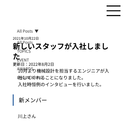
All Posts
2021年10月22日
All Posts
新しいスタッフが入社しまし
TOPICS
た
EVENT
更新日：
2022年8月2日
AWARDS
10月より機械設計を担当するエンジニアが入
社してくれることになりました。
ENGINEERING
入社時恒例のインタビューを行いました。  
新メンバー 
川上さん  