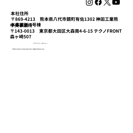
本社住所
〒869-4213 熊本県八代市鏡町有佐1302 神田工業熊
本事業所 3号棟
​中央事業所
〒143-0013 東京都大田区大森南4-6-15 テクノFRONT
森ヶ崎507
プライバシーポリシー
©Piezo Sonic Corporation ALL Rights Reserved.