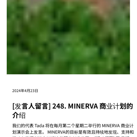
2024年4月23日