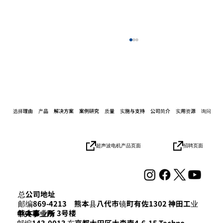
选择理由
产品
解决方案
案例研究
质量
实施与支持
公司简介
实用资源
询问
关于参加“机械要素技术展览会”的通知
招聘页面
超声波电机产品页面
总公司地址
邮编869-4213 熊本县八代市镜町有佐1302 神田工业
熊本事业所 3号楼
​中央事业所
邮编143-0013 东京都大田区大森南4-6-15 Techno