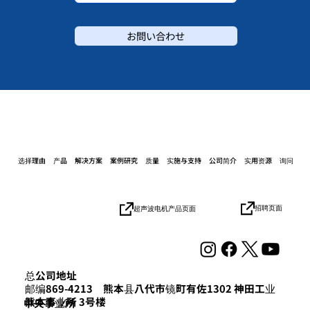
お問い合わせ
选择理由
产品
解决方案
案例研究
质量
实施与支持
公司简介
实用资源
询问
招聘页面
超声波电机产品页面
总公司地址
邮编869-4213 熊本县八代市镜町有佐1302 神田工业
熊本事业所 3号楼
​中央事业所