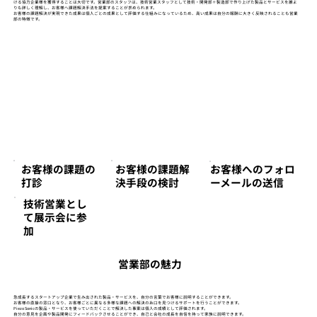
ける協力企業様を獲得することは大切です。営業部のスタッフは、技術営業スタッフとして技術・開発部＋製造部で作り上げた製品とサービスを誰よ
りも詳しく理解し、お客様へ課題解決手法を提案することが求められます。
お客様の課題解決が実現できた成果は個人ごとの成果として評価する仕組みになっているため、高い成果は自分の報酬に大きく反映されることも営業
部の特徴です。
お客様の課題解
​お客様の課題の
お客様へのフォロ
決手段の検討
打診
ーメールの送信
技術営業とし
て展示会に参
加
営業部の魅力
急成長するスタートアップ企業で生み出された製品・サービスを、自分の言葉でお客様に説明することができます。
お客様の直接の窓口となり、お客様ごとに異なる多様な課題への解決の糸口を見つけるサポートを行うことができます。
Piezo Sonicの製品・サービスを使っていただくことで解決した事案は個人の成績として評価されます。
​自分の意見を企画や製品開発にフィードバックさせることができ、自己と会社の成長を自信を持って家族に説明できます。