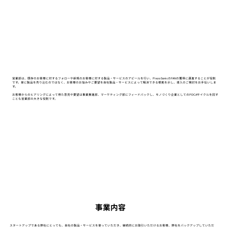
営業部は、既存のお客様に対するフォローや新規のお客様に対する製品・サービスのアピールを行い、Piezo SonicのFANの獲得に邁進することが役割
です。単に製品を売り込むのではなく、お客様のお悩みやご要望を自社製品・サービスによって解決できる根拠を示し、導入のご検討をお手伝いしま
す。
​お客様からのヒアリングによって得た意見や要望は事業推進部、マーケティング部にフィードバックし、モノづくり企業としてのPDCAサイクルを回す
ことも営業部の大きな役割です。
事業内容
スタートアップである弊社にとっても、自社の製品・サービスを使っていただき、継続的にお取引いただけるお客様、弊社をバックアップしていただ