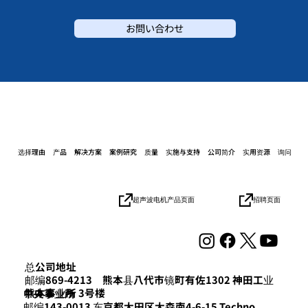
お問い合わせ
选择理由
产品
解决方案
案例研究
质量
实施与支持
公司简介
实用资源
询问
招聘页面
超声波电机产品页面
总公司地址
邮编869-4213 熊本县八代市镜町有佐1302 神田工业
熊本事业所 3号楼
​中央事业所
邮编143-0013 东京都大田区大森南4-6-15 Techno