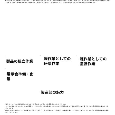
モータの組立には繊細な作業が多く、丁寧な仕事が求められますが、技術・開発部が設計した新しい製品では、組立方法に自分達の意見が積極的に反映
されます。技術・開発部が設計した新製品を、自分の手で組み立てて具現化する、この充実感が得られるのは製造部だけの特権です。
軽作業としての
軽作業としての
製品の組立作業
研磨作業
塗装作業
展示会準備・出
展
製造部の魅力
協力メーカーとの共創体制によるスピード感あるモノづくりを経験することができます。
モータの製造だけでなく、独自に開発しているロボットやお客様のためのカスタム製品の組立・製造を行うため、変化にとんだ製造案件に関わること
ができます。
​Piezo Sonicの製品・サービスの製造チームの一員として自分が組み立てた製品が、お客様に届き、その声がフィードバックされた新製品の開発に携わ
ることができます。