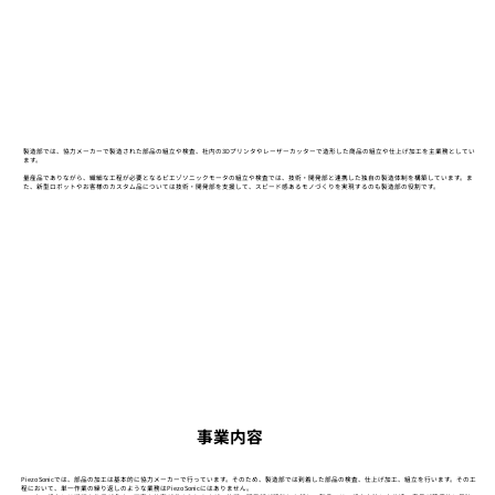
製造部では、協力メーカーで製造された部品の組立や検査、社内の3Dプリンタやレーザーカッターで造形した商品の組立や仕上げ加工を主業務としてい
ます。
​量産品でありながら、繊細な工程が必要となるピエゾソニックモータの組立や検査では、技術・開発部と連携した独自の製造体制を構築しています。ま
た、新型ロボットやお客様のカスタム品については技術・開発部を支援して、スピード感あるモノづくりを実現するのも製造部の役割です。
事業内容
Piezo Sonicでは、部品の加工は基本的に協力メーカーで行っています。そのため、製造部では到着した部品の検査、仕上げ加工、組立を行います。その工
程において、単一作業の繰り返しのような業務はPiezo Sonicにはありません。