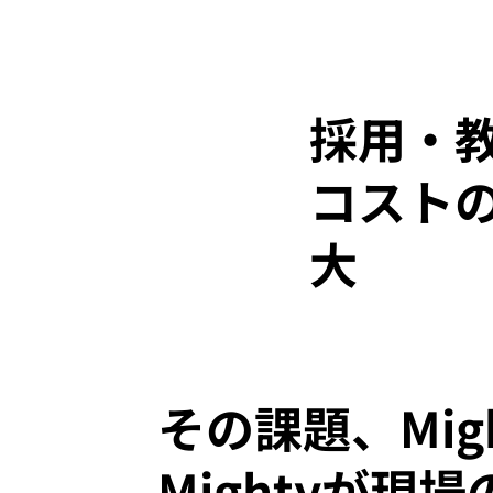
採用・
コスト
大
その課題、Mi
Mightyが