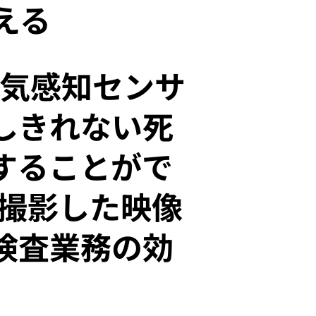
える
臭気感知センサ
しきれない死
することがで
で撮影した映像
検査業務の効