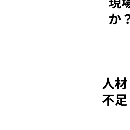
現
か
​人材
不足