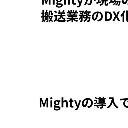
搬送業務のDX
Mightyの導