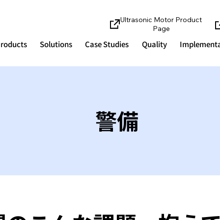
Ultrasonic Motor Product
Page
roducts
Solutions
Case Studies
Quality
Implementa
警備