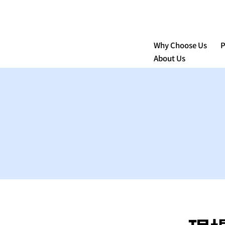
Why Choose Us
P
About Us