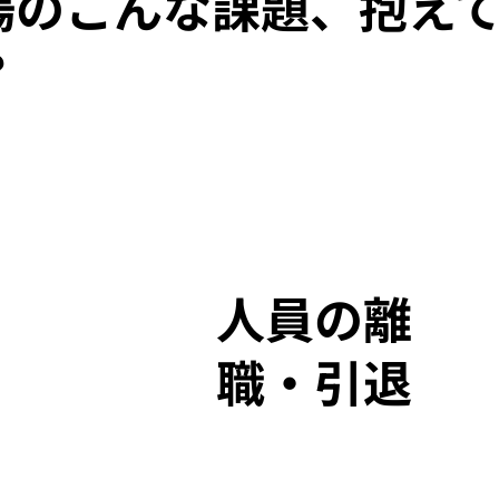
場のこんな課題、抱え
？
人員の離
職・引退