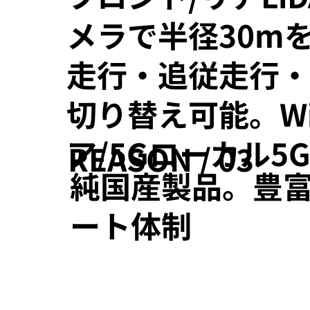
メラで半径30m
走行・追従走行
切り替え可能。Wi
ア/5Gローカル5
REASON / 03
純国産製品。豊
ート体制