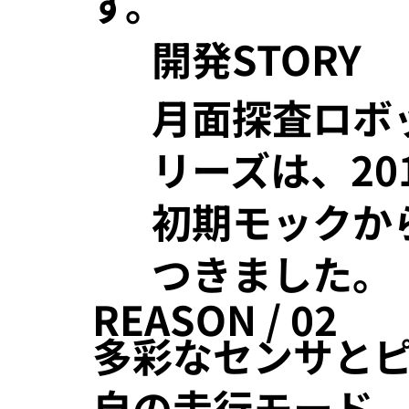
す。
開発STORY
月面探査ロボッ
リーズは、2
初期モックか
つきました。
REASON / 02
多彩なセンサと
自の走行モード