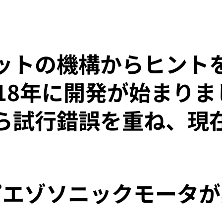
トの機構からヒントを得
018年に開発が始まり
ら試行錯誤を重ね、現
ピエゾソニックモータが