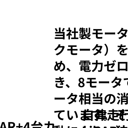
当社製モー
クモータ）
め、電力ゼ
き、8モータ
ータ相当の
自律走
ています。
AR+4台カ