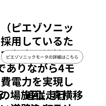
タ（ピエゾソニッ
を採用しているた
ロで角度を維持で
ピエゾソニックモータの詳細はこちら
でありながら4モ
消費電力を実現し
行
追従走行
その場旋回、真横移