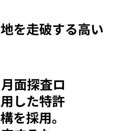
整地を走破する高い
は、月面探査ロ
応用した特許
機構を採用。