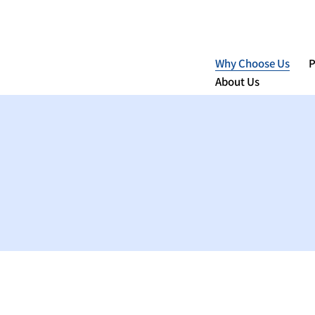
Why Choose Us
P
About Us