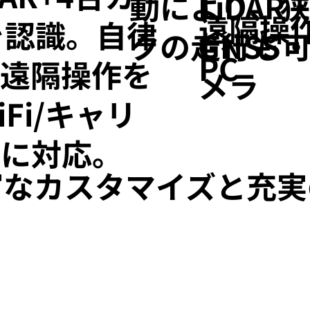
LiDAR
動により、
遠隔操
を認識。自律
GNSS
クの走行も
PC
・遠隔操作を
メラ
Fi/キャリ
Gに対応。
富なカスタマイズと充実