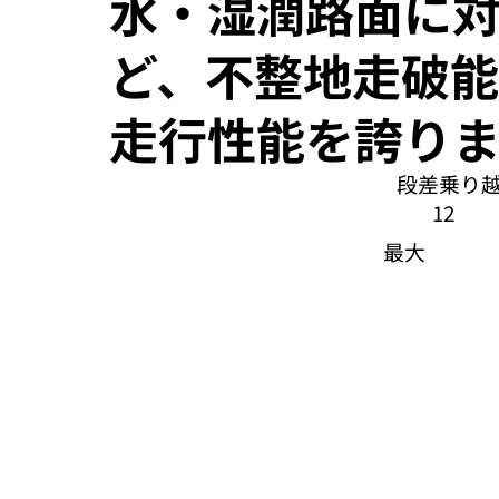
水・湿潤路面に
ど、不整地走破
走行性能を誇りま
段差乗り
12
最大