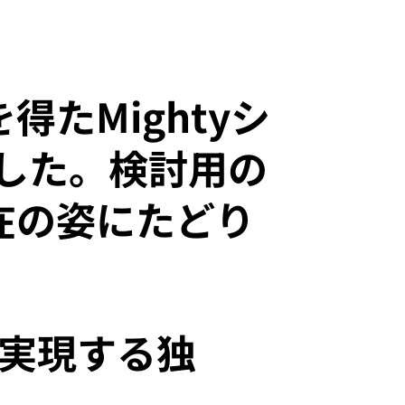
たMightyシ
ました。検討用の
在の姿にたどり
実現する独