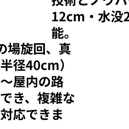
12cm・水没
能。
その場旋回、真
半径40cm）
外～屋内の路
でき、複雑な
に対応できま