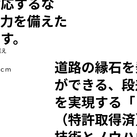
対応するな
能力を備えた
す。
越え
道路の縁石を
ｃｍ
ができる、段
を実現する「
（特許取得済
技術とノウハ