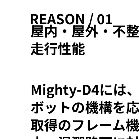
REASON / 01
屋内・屋外・不
走行性能
Mighty-D4に
ボットの機構を
取得のフレーム