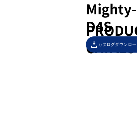
Mighty-
D4S
PRODU
CATAL
カタログダウンロー