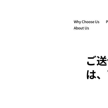
Why Choose Us
P
About Us
ご送
は、