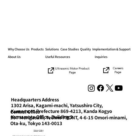
Why Choose Us
Products
Solutions
Case Studies
Quality
Implementation & Support
About Us
Useful Resources
Inquiries
Careers
Ultrasonic Motor Product
Page
Page
Headquarters Address
1302 Arisa, Kagami-machi, Yatsushiro City,
Kumamoto Prefecture 869-4213, Kanda Kogyo
Central Office
Kumamoto Office, Building 3
507 Morigasaki, Techno FRONT, 4-6-15 Omori-minami,
Ota-ku, Tokyo 143-0013
Privacy Policy
©Piezo Sonic Corporation ALL Rights Reserved.