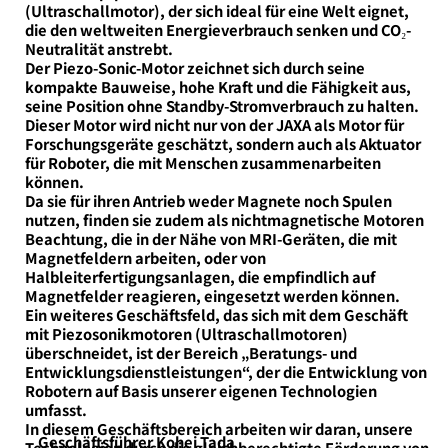
(Ultraschallmotor), der sich ideal für eine Welt eignet,
die den weltweiten Energieverbrauch senken und CO₂-
Neutralität anstrebt.
Der Piezo-Sonic-Motor zeichnet sich durch seine
kompakte Bauweise, hohe Kraft und die Fähigkeit aus,
seine Position ohne Standby-Stromverbrauch zu halten.
Dieser Motor wird nicht nur von der JAXA als Motor für
Forschungsgeräte geschätzt, sondern auch als Aktuator
für Roboter, die mit Menschen zusammenarbeiten
können.
Da sie für ihren Antrieb weder Magnete noch Spulen
nutzen, finden sie zudem als nichtmagnetische Motoren
Beachtung, die in der Nähe von MRI-Geräten, die mit
Magnetfeldern arbeiten, oder von
Halbleiterfertigungsanlagen, die empfindlich auf
Magnetfelder reagieren, eingesetzt werden können.
Ein weiteres Geschäftsfeld, das sich mit dem Geschäft
mit Piezosonikmotoren (Ultraschallmotoren)
überschneidet, ist der Bereich „Beratungs- und
Entwicklungsdienstleistungen“, der die Entwicklung von
Robotern auf Basis unserer eigenen Technologien
umfasst.
In diesem Geschäftsbereich arbeiten wir daran, unsere
Geschäftsführer​ Kohei Tada​
Technologien durch die gleichberechtigte Förderung von