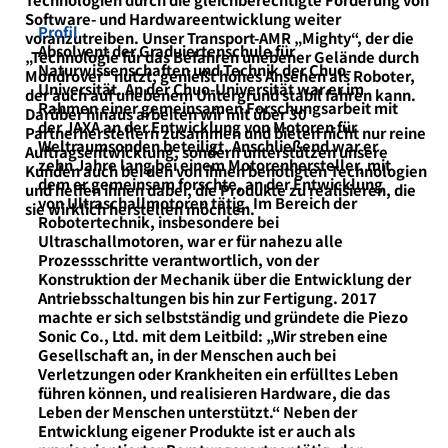
Software- und Hardwareentwicklung weiter
Profil
voranzutreiben. Unser Transport-AMR „Mighty“, der die
Absolvent der Graduiertenschule für
„Technologie für das Befahren unebener Gelände durch
Naturwissenschaften und Technik der Chuo-
Mondrover“ nutzt, genießt hohes Ansehen als Roboter,
Universität. An der Chuo-Universität war er im
der auch auf unebenem Untergrund stabil fahren kann.
Rahmen einer gemeinsamen Forschungsarbeit mit
Darüber hinaus arbeiten wir mit über 30
der JAXA an der Entwicklung von Motoren für
Partnerherstellern zusammen und bieten nicht nur reine
Weltraumsonden beteiligt. Anschließend war er
Auftragsentwicklung, sondern unterstützen unsere
zehn Jahre lang bei einem Motorenhersteller, mit
Kunden auch bei den von ihnen benötigten Technologien
dem er gemeinsam forschte, an der Entwicklung
und helfen ihnen dabei, die Produkte zu realisieren, die
von Ultraschallmotoren tätig. Im Bereich der
sie wirklich herstellen möchten.
Robotertechnik, insbesondere bei
Ultraschallmotoren, war er für nahezu alle
Prozessschritte verantwortlich, von der
Konstruktion der Mechanik über die Entwicklung der
Antriebsschaltungen bis hin zur Fertigung. 2017
machte er sich selbstständig und gründete die Piezo
Sonic Co., Ltd. mit dem Leitbild: „Wir streben eine
Gesellschaft an, in der Menschen auch bei
Verletzungen oder Krankheiten ein erfülltes Leben
führen können, und realisieren Hardware, die das
Leben der Menschen unterstützt.“ Neben der
Entwicklung eigener Produkte ist er auch als