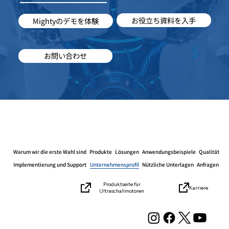
お役立ち資料を入手
Mightyのデモを体験
お問い合わせ
Warum wir die erste Wahl sind
Produkte
Lösungen
Anwendungsbeispiele
Qualität
Implementierung und Support
Unternehmensprofil
Nützliche Unterlagen
Anfragen
Produktseite für
Karriere
Ultraschallmotoren