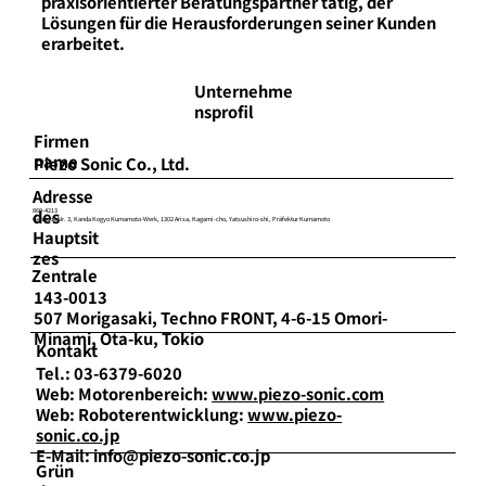
praxisorientierter Beratungspartner tätig, der
Lösungen für die Herausforderungen seiner Kunden
erarbeitet.
Unternehme
nsprofil
Firmen
name
Piezo Sonic Co., Ltd.
Adresse
des
869-4213
Gebäude Nr. 3, Kanda Kogyo Kumamoto-Werk, 1302 Arisa, Kagami-cho, Yatsushiro-shi, Präfektur Kumamoto
Hauptsit
zes
Zentrale
143-0013
507 Morigasaki, Techno FRONT, 4-6-15 Omori-
Minami, Ota-ku, Tokio
Kontakt
Tel.: 03-6379-6020
Web: Motorenbereich:
www.piezo-sonic.com
Web: Roboterentwicklung:
www.piezo-
sonic.co.jp
E-Mail: info@piezo-sonic.co.jp
Grün