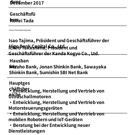
dung
Dezember 2017
Geschäftsfü
hrer
Kohei Tada
Externe Vorstandsmitglieder
Isao Tajima, Präsident und Geschäftsführer der
Higo Bank Capital Co., Ltd.
Ichiro Takashima, Präsident und
Geschäftsführer der Kanda Kogyo Co., Ltd.
Hausban
ken
Mizuho Bank, Jonan Shinkin Bank, Sawayaka
Shinkin Bank, Sumishin SBI Net Bank
Hauptges
chäftsber
・Entwicklung, Herstellung und Vertrieb von
eiche
Ultraschallmotoren
・Entwicklung, Herstellung und Vertrieb von
Motorsteuerungsgeräten
・Entwicklung, Herstellung und Vertrieb von
mobilen Robotern und IoT-Geräten
・Beratung bei der Entwicklung neuer
Dienstleistungen