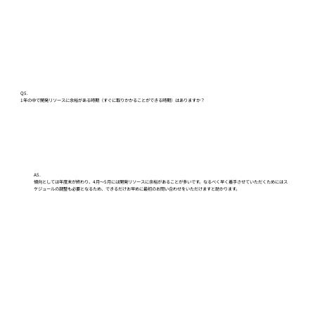
Q5.
1年の中で開発リソースに余裕がある時期（すぐに取りかかることができる時期）はありますか？
A5.
傾向としては年度末が終わり、4月～5月には開発リソースに余裕があることが多いです。なるべく早く着手させていただくためにはス
ケジュールの調整も必要となるため、できるだけお早めに最初のお問い合わせをいただけますと助かります。