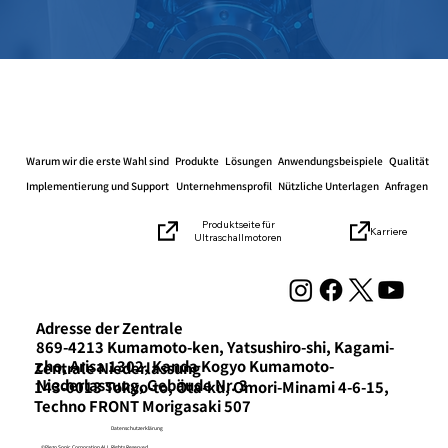
Warum wir die erste Wahl sind
Produkte
Lösungen
Anwendungsbeispiele
Qualität
Implementierung und Support
Unternehmensprofil
Nützliche Unterlagen
Anfragen
Produktseite für
Karriere
Ultraschallmotoren
Adresse der Zentrale
869-4213 Kumamoto-ken, Yatsushiro-shi, Kagami-
cho, Arisa 1302, Kanda Kogyo Kumamoto-
​Zentrale Niederlassung
Niederlassung, Gebäude Nr. 3
143-0013 Tokyo-to, Ota-ku, Omori-Minami 4-6-15,
Techno FRONT Morigasaki 507
Datenschutzerklärung
©Piezo Sonic Corporation ALL Rights Reserved.