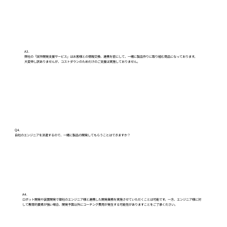
A3.
弊社の「試作開発支援サービス」はお客様との情報交換、連携を密にして、一緒に製品作りに取り組む商品になっております。
大変申し訳ありませんが、コストダウンのためだけのご支援は実施しておりません。
Q4.
自社のエンジニアを派遣するので、一緒に製品の開発してもらうことはできますか？
A4.
ロボット開発や装置開発で御社のエンジニア様と連携した開発業務を実施させていただくことは可能です。一方、エンジニア様に対
して教育的要素が強い場合、開発予算以外にコーチング費用が発生する可能性がありますことをご了承ください。