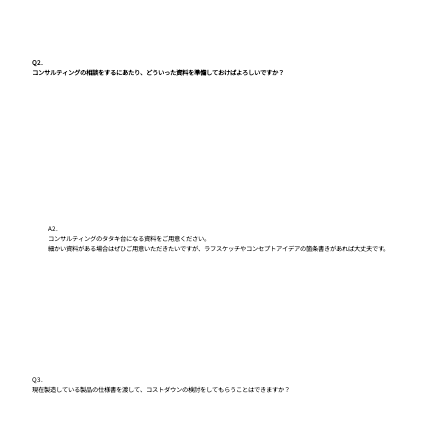
Q2.
コンサルティングの相談をするにあたり、どういった資料を準備しておけばよろしいですか？
A2.
コンサルティングのタタキ台になる資料をご用意ください。
細かい資料がある場合はぜひご用意いただきたいですが、ラフスケッチやコンセプトアイデアの箇条書きがあれば大丈夫です。
Q3.
現在製造している製品の仕様書を渡して、コストダウンの検討をしてもらうことはできますか？