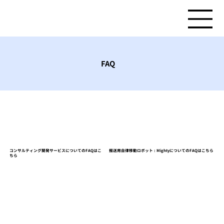
FAQ
​コンサルティング開発サービスについてのFAQはこ
​​​搬送用自律移動ロボット : MightyについてのFAQはこちら
ちら