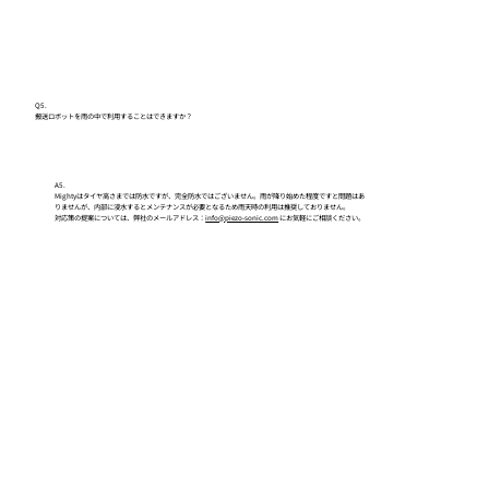
Q5.
搬送ロボットを雨の中で利用することはできますか？
A5.
Mightyはタイヤ高さまでは防水ですが、完全防水ではございません。雨が降り始めた程度ですと問題はあ
りませんが、内部に浸水するとメンテナンスが必要となるため雨天時の利用は推奨しておりません。
対応策の提案については、弊社のメールアドレス：
info@piezo-sonic.com
にお気軽にご相談ください。