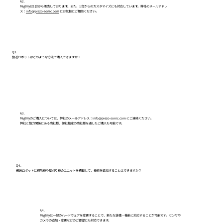
A2.
Mightyは1台から販売しております。また、1台からのカスタマイズにも対応しています。弊社のメールアドレ
ス：
info@piezo-sonic.com
にお気軽にご相談ください。
Q3.
搬送ロボットはどのような方法で購入できますか？
A3.
Mightyのご購入については、弊社のメールアドレス：info@piezo-sonic.com にご連絡ください。
弊社と協力関係にある商社様、御社指定の商社様を通したご購入も可能です。
Q4.
搬送ロボットに掃除機や草刈り機のユニットを搭載して、機能を追加することはできますか？
A4.
Mightyは一部のハードウェアを変更することで、新たな装備・機能に対応することが可能です。センサや
カメラの追加・変更などのご要望にも対応できます。