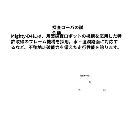
探査ローバの試
作機
Mighty-D4には、月面探査ロボットの機構を応用した特
許取得のフレーム機構を採用。水・湿潤路面に対応す
るなど、不整地走破能力を備えた走行性能を誇ります。
段差乗り越え
12
最大
ｃｍ