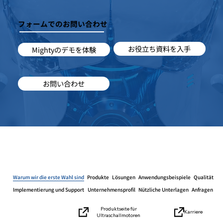
フォームでのお問い合わせ
お役立ち資料を入手
Mightyのデモを体験
お問い合わせ
Warum wir die erste Wahl sind
Produkte
Lösungen
Anwendungsbeispiele
Qualität
Implementierung und Support
Unternehmensprofil
Nützliche Unterlagen
Anfragen
Produktseite für
Karriere
Ultraschallmotoren