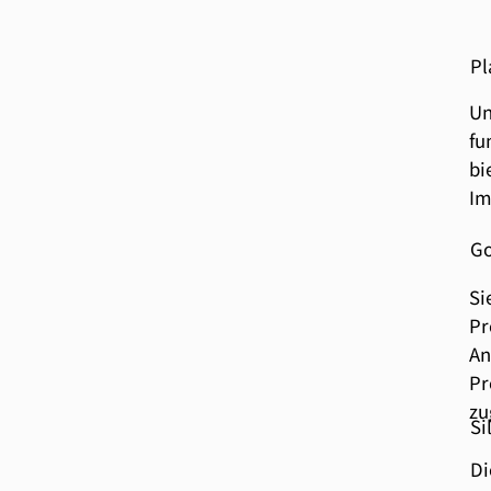
Pl
Un
fu
bi
Im
Go
Si
Pr
An
Pr
zu
Si
Di