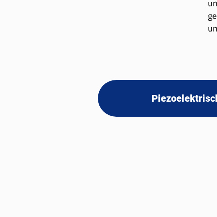
un
ge
un
Piezoelektrisc