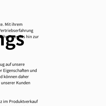
e. Mit ihrem
ngs
Vertriebserfahrung
führungen bis hin zur
ug auf unsere
er Eigenschaften und
nd können daher
n unserer Kunden
nz im Produktverkauf