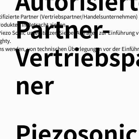
Autorisier
Partner-
ertifizierte Partner (Vertriebspartner/Handelsunternehmen) 
odukten in Betracht ziehen.
 Piezo Sonic unterstützen Sie bei Anfragen zur Einführung
ghty.
Vertriebsp
uns wenden, von technischen Überlegungen vor der Einführ
ner
Piezosonic