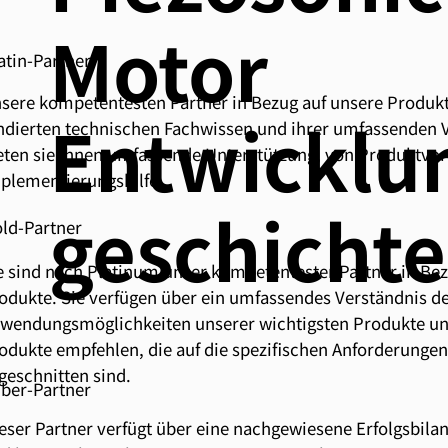
Motor
atin-Partner
sere kompetentesten Partner in Bezug auf unsere Produkt
Entwicklu
ndierten technischen Fachwissen und ihrer umfassenden 
eten sie Ihnen umfassende Unterstützung, von Produktvor
plementierungshilfe.
geschichte
ld-Partner
e sind nach Platinum unser kompetentester Partner in Bez
odukte. Sie verfügen über ein umfassendes Verständnis d
wendungsmöglichkeiten unserer wichtigsten Produkte u
odukte empfehlen, die auf die spezifischen Anforderunge
geschnitten sind.
lber-Partner
eser Partner verfügt über eine nachgewiesene Erfolgsbila