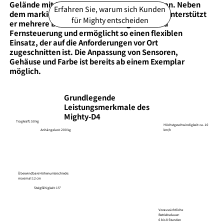
Gelände mit Stufen, Vertiefungen und Pfützen. Neben
Erfahren Sie, warum sich Kunden
dem markierungsfreien autonomen Betrieb unterstützt
für Mighty entscheiden
er mehrere Betriebsmodi wie Folgefahrt und
Fernsteuerung und ermöglicht so einen flexiblen
Einsatz, der auf die Anforderungen vor Ort
zugeschnitten ist. Die Anpassung von Sensoren,
Gehäuse und Farbe ist bereits ab einem Exemplar
möglich.
Grundlegende
Leistungsmerkmale des
Mighty-D4
Tragkraft: 50 kg
​Höchstgeschwindigkeit: ca. 10
Anhängelast: 200 kg
km/h
Überwindbare Höhenunterschiede:
maximal 12 cm
​Steigfähigkeit: 15°
Voraussichtliche
Betriebsdauer:
6 bis 8 Stunden