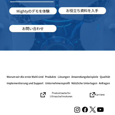
お役立ち資料を入手
Mightyのデモを体験
お問い合わせ
Warum wir die erste Wahl sind
Produkte
Lösungen
Anwendungsbeispiele
Qualität
Implementierung und Support
Unternehmensprofil
Nützliche Unterlagen
Anfragen
Produktseite für
Karriere
Ultraschallmotoren