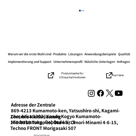
Warum wir die erste Wahl sind
Produkte
Lösungen
Anwendungsbeispiele
Qualität
Implementierung und Support
Unternehmensprofil
Nützliche Unterlagen
Anfragen
Produktseite für
Karriere
Ultraschallmotoren
Ankündigung der Ausstellung auf der
„Mechanical Elements Technology
Exhibition“
Adresse der Zentrale
869-4213 Kumamoto-ken, Yatsushiro-shi, Kagami-
cho, Arisa 1302, Kanda Kogyo Kumamoto-
​Zentrale Niederlassung
Niederlassung, Gebäude Nr. 3
143-0013 Tokyo-to, Ota-ku, Omori-Minami 4-6-15,
Techno FRONT Morigasaki 507
Datenschutzerklärung