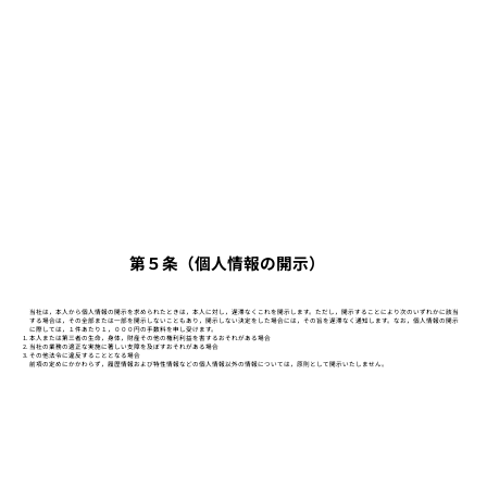
第５条（個人情報の開示）
当社は，本人から個人情報の開示を求められたときは，本人に対し，遅滞なくこれを開示します。ただし，開示することにより次のいずれかに該当
する場合は，その全部または一部を開示しないこともあり，開示しない決定をした場合には，その旨を遅滞なく通知します。なお，個人情報の開示
に際しては，１件あたり１，０００円の手数料を申し受けます。
本人または第三者の生命，身体，財産その他の権利利益を害するおそれがある場合
当社の業務の適正な実施に著しい支障を及ぼすおそれがある場合
その他法令に違反することとなる場合
前項の定めにかかわらず，履歴情報および特性情報などの個人情報以外の情報については，原則として開示いたしません。