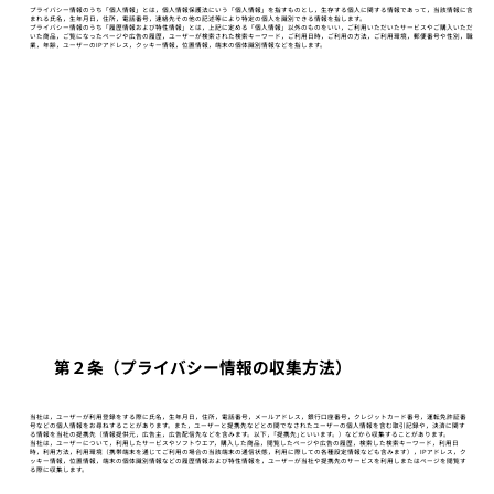
プライバシー情報のうち「個人情報」とは，個人情報保護法にいう「個人情報」を指すものとし，生存する個人に関する情報であって，当該情報に含
まれる氏名，生年月日，住所，電話番号，連絡先その他の記述等により特定の個人を識別できる情報を指します。
プライバシー情報のうち「履歴情報および特性情報」とは，上記に定める「個人情報」以外のものをいい，ご利用いただいたサービスやご購入いただ
いた商品，ご覧になったページや広告の履歴，ユーザーが検索された検索キーワード，ご利用日時，ご利用の方法，ご利用環境，郵便番号や性別，職
業，年齢，ユーザーのIPアドレス，クッキー情報，位置情報，端末の個体識別情報などを指します。
第２条（プライバシー情報の収集方法）
当社は，ユーザーが利用登録をする際に氏名，生年月日，住所，電話番号，メールアドレス，銀行口座番号，クレジットカード番号，運転免許証番
号などの個人情報をお尋ねすることがあります。また，ユーザーと提携先などとの間でなされたユーザーの個人情報を含む取引記録や，決済に関す
る情報を当社の提携先（情報提供元，広告主，広告配信先などを含みます。以下，｢提携先｣といいます。）などから収集することがあります。
当社は，ユーザーについて，利用したサービスやソフトウエア，購入した商品，閲覧したページや広告の履歴，検索した検索キーワード，利用日
時，利用方法，利用環境（携帯端末を通じてご利用の場合の当該端末の通信状態，利用に際しての各種設定情報なども含みます），IPアドレス，ク
ッキー情報，位置情報，端末の個体識別情報などの履歴情報および特性情報を，ユーザーが当社や提携先のサービスを利用しまたはページを閲覧す
る際に収集します。