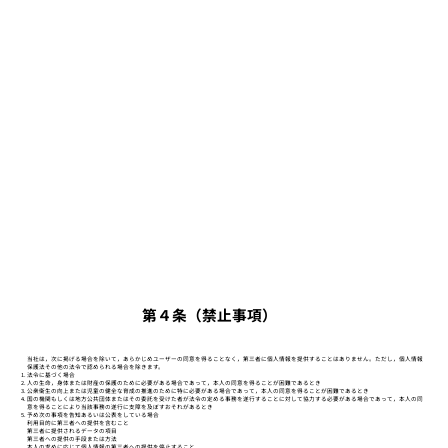
第４条（禁止事項）
当社は，次に掲げる場合を除いて，あらかじめユーザーの同意を得ることなく，第三者に個人情報を提供することはありません。ただし，個人情報
保護法その他の法令で認められる場合を除きます。
法令に基づく場合
人の生命，身体または財産の保護のために必要がある場合であって，本人の同意を得ることが困難であるとき
公衆衛生の向上または児童の健全な育成の推進のために特に必要がある場合であって，本人の同意を得ることが困難であるとき
国の機関もしくは地方公共団体またはその委託を受けた者が法令の定める事務を遂行することに対して協力する必要がある場合であって，本人の同
意を得ることにより当該事務の遂行に支障を及ぼすおそれがあるとき
予め次の事項を告知あるいは公表をしている場合
利用目的に第三者への提供を含むこと
第三者に提供されるデータの項目
第三者への提供の手段または方法
本人の求めに応じて個人情報の第三者への提供を停止すること