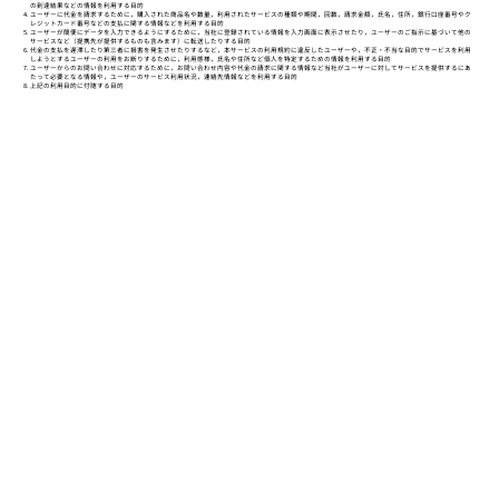
の到達結果などの情報を利用する目的
ユーザーに代金を請求するために，購入された商品名や数量，利用されたサービスの種類や期間，回数，請求金額，氏名，住所，銀行口座番号やク
レジットカード番号などの支払に関する情報などを利用する目的
ユーザーが簡便にデータを入力できるようにするために，当社に登録されている情報を入力画面に表示させたり，ユーザーのご指示に基づいて他の
サービスなど（提携先が提供するものも含みます）に転送したりする目的
代金の支払を遅滞したり第三者に損害を発生させたりするなど，本サービスの利用規約に違反したユーザーや，不正・不当な目的でサービスを利用
しようとするユーザーの利用をお断りするために，利用態様，氏名や住所など個人を特定するための情報を利用する目的
ユーザーからのお問い合わせに対応するために，お問い合わせ内容や代金の請求に関する情報など当社がユーザーに対してサービスを提供するにあ
たって必要となる情報や，ユーザーのサービス利用状況，連絡先情報などを利用する目的
上記の利用目的に付随する目的