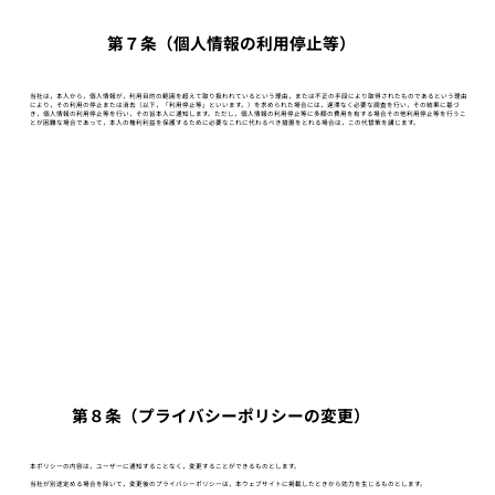
第７条（個人情報の利用停止等）
当社は，本人から，個人情報が，利用目的の範囲を超えて取り扱われているという理由，または不正の手段により取得されたものであるという理由
により，その利用の停止または消去（以下，「利用停止等」といいます。）を求められた場合には，遅滞なく必要な調査を行い，その結果に基づ
き，個人情報の利用停止等を行い，その旨本人に通知します。ただし，個人情報の利用停止等に多額の費用を有する場合その他利用停止等を行うこ
とが困難な場合であって，本人の権利利益を保護するために必要なこれに代わるべき措置をとれる場合は，この代替策を講じます。
第８条（プライバシーポリシーの変更）
本ポリシーの内容は，ユーザーに通知することなく，変更することができるものとします。
当社が別途定める場合を除いて，変更後のプライバシーポリシーは，本ウェブサイトに掲載したときから効力を生じるものとします。