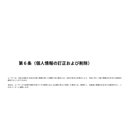
第６条（個人情報の訂正および削除）
ユーザーは，当社の保有する自己の個人情報が誤った情報である場合には，当社が定める手続きにより，当社に対して個人情報の訂正または削除を
請求することができます。
当社は，ユーザーから前項の請求を受けてその請求に応じる必要があると判断した場合には，遅滞なく，当該個人情報の訂正または削除を行い，こ
れをユーザーに通知します。