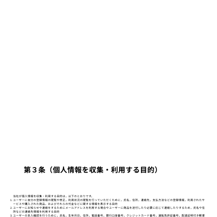
第３条（個人情報を収集・利用する目的）
当社が個人情報を収集・利用する目的は，以下のとおりです。
ユーザーに自分の登録情報の閲覧や修正，利用状況の閲覧を行っていただくために，氏名，住所，連絡先，支払方法などの登録情報，利用されたサ
ービスや購入された商品，およびそれらの代金などに関する情報を表示する目的
ユーザーにお知らせや連絡をするためにメールアドレスを利用する場合やユーザーに商品を送付したり必要に応じて連絡したりするため，氏名や住
所などの連絡先情報を利用する目的
ユーザーの本人確認を行うために，氏名，生年月日，住所，電話番号，銀行口座番号，クレジットカード番号，運転免許証番号，配達証明付き郵便