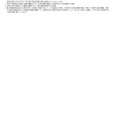
前項の定めにかかわらず，次に掲げる場合は第三者には該当しないものとします。
当社が利用目的の達成に必要な範囲内において個人情報の取扱いの全部または一部を委託する場合
合併その他の事由による事業の承継に伴って個人情報が提供される場合
個人情報を特定の者との間で共同して利用する場合であって，その旨並びに共同して利用される個人情報の項目，共同して利用する者の範囲，利用
する者の利用目的および当該個人情報の管理について責任を有する者の氏名または名称について，あらかじめ本人に通知し，または本人が容易に知
り得る状態に置いているとき