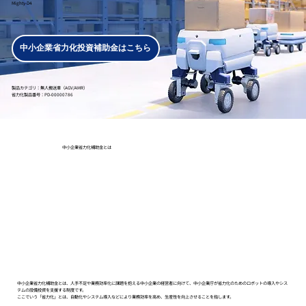
Mighty-D4
中小企業省力化投資補助金はこちら
製品カテゴリ：無人搬送車（AGV/AMR）
省力化製品番号：PD-00000786
​中小企業省力化補助金とは
中小企業省力化補助金とは、人手不足や業務効率化に課題を抱える中小企業の経営者に向けて、中小企業庁が省力化のためのロボットの導入やシス
テムの設備投資を支援する制度です。
ここでいう「省力化」とは、自動化やシステム導入などにより業務効率を高め、生産性を向上させることを指します。