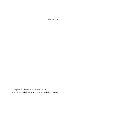
導入メリット
①Mighty1台で新規採用コストをかけることなく、
2人分以上の作業時間を確保でき、2人分の業務を代替可能