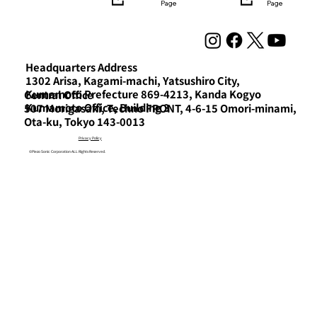
Page
Page
Headquarters Address
1302 Arisa, Kagami-machi, Yatsushiro City,
Kumamoto Prefecture 869-4213, Kanda Kogyo
Central Office
Kumamoto Office, Building 3
507 Morigasaki, Techno FRONT, 4-6-15 Omori-minami,
Ota-ku, Tokyo 143-0013
Privacy Policy
©Piezo Sonic Corporation ALL Rights Reserved.