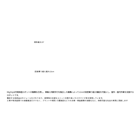
傾斜最大15°
​段差乗り越え最大12cm
Mightyは月面探査ロボットの機構を応用し、車輪と四脚歩行を融合した機構によって12mの段差乗り越え機能を可能にし、屋外・屋内作業を支援する
ロボットです。
構成する各部品はモジュール化されており、故障時の迅速なユニット交換や高いカスタマイズ性を実現しています。
工場や物流倉庫での自動搬送だけでなく、プラントや病院･介護施設などでの点検・検査業務の自動化など、持続可能な社会の実現に貢献します