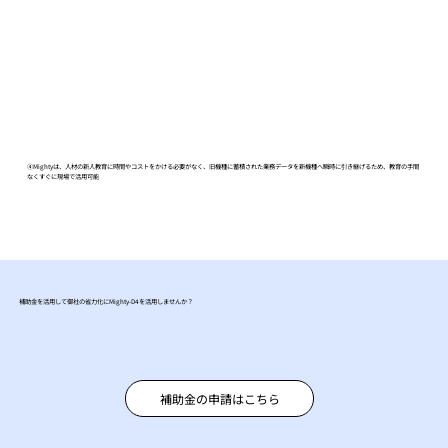
④Mightyは、人材の新人教育に時間やコストをかける必要がなく、旧機種に蓄積された業務データを新機種へ瞬時に引き継げるため、教育の手間
なくすぐに現場で活用可能
補助金を活用して御社の省力化にMighty-D4を活用しませんか？
補助金の申請はこちら