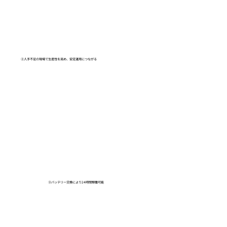
②人手不足の現場で生産性を高め、安定運用につながる
③バッテリー交換により24時間稼働可能