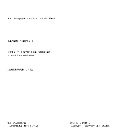
数値で見るMighty導入による省力化・生産性向上効果例
効果の数値化（作業時間ベース）
※想定ターゲット: 製造業や倉庫業。従業員数14名
※1度に最大50kgの荷物を搬送
①全搬送業務を対象にした場合
従来：54.78時間／日
導入後：35.33時間／日
（人が荷物を運ぶ・積み下ろしする）
（Mightyのルート設定や操作・エラー対応など）