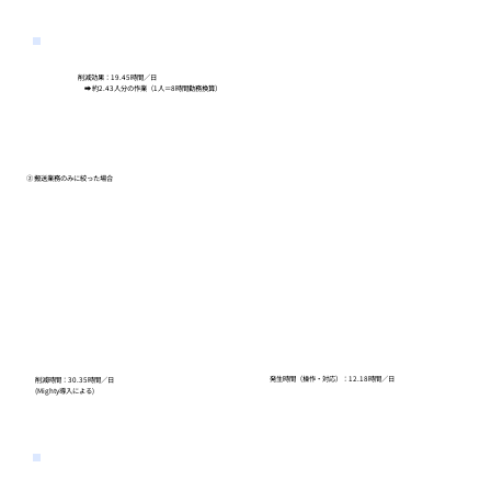
削減効果：19.45時間／日
➡ 約2.43人分の作業（1人＝8時間勤務換算）
② 搬送業務のみに絞った場合
発生時間（操作・対応）：12.18時間／日
削減時間：30.35時間／日
​(Mighty導入による)