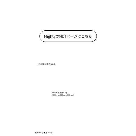
Mightyの紹介ページはこちら
Mightyにできること
最大可搬重量50kg
(440mm x 390mm x 500mm)
​最大けん引重量200kg