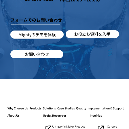
フォームでのお問い合わせ
お役立ち資料を入手
Mightyのデモを体験
お問い合わせ
Why Choose Us
Products
Solutions
Case Studies
Quality
Implementation & Support
About Us
Useful Resources
Inquiries
Careers
Ultrasonic Motor Product