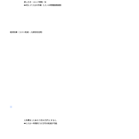
差し引き：18.17時間／日
➡ 約2.27人分の作業（1人＝8時間勤務換算）
経済効果（コスト削減・人員有効活用）
人件費を 1人あたり月30万円 とすると、
➡ 2人分＝年間約720万円の削減が可能