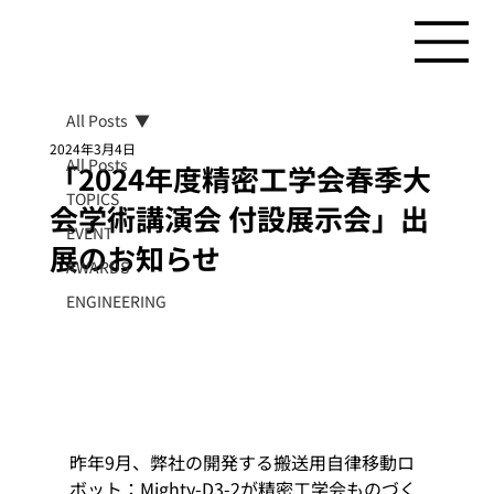
All Posts
2024年3月4日
All Posts
「2024年度精密工学会春季大
TOPICS
会学術講演会 付設展示会」出
EVENT
展のお知らせ
AWARDS
ENGINEERING
昨年9月、弊社の開発する搬送用自律移動ロ
ボット：Mighty-D3-2が精密工学会ものづく