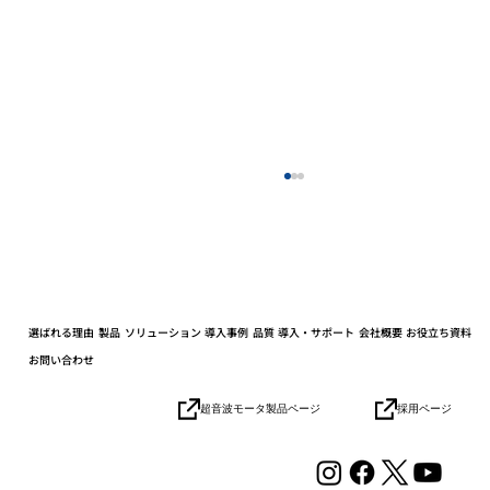
選ばれる理由
製品
ソリューション
導入事例
品質
導入・サポート
会社概要
お役立ち資料
お問い合わせ
採用ページ
超音波モータ製品ページ
協業パートナーとの連携加速でロボット
の社会実装を目指す「HICity 次世代ロボ
ティクスMeetup」参加レポート