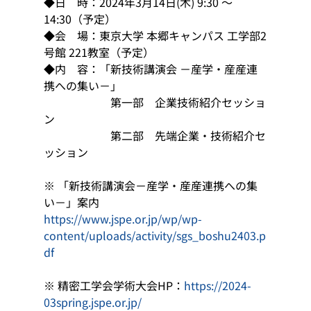
◆日　時：2024年3月14日(木) 9:30 ～ 
14:30（予定）
◆会　場：東京大学 本郷キャンパス 工学部2
号館 221教室（予定）
◆内　容：「新技術講演会 －産学・産産連
携への集い－」
　　　　　　第一部　企業技術紹介セッショ
ン
　　　　　　第二部　先端企業・技術紹介セ
ッション
※ 「新技術講演会－産学・産産連携への集
い－」案内
https://www.jspe.or.jp/wp/wp-
content/uploads/activity/sgs_boshu2403.p
df
※ 精密工学会学術大会HP：
https://2024-
03spring.jspe.or.jp/