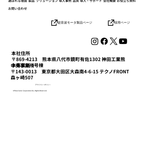
選ばれる理由
製品
ソリューション
導入事例
品質
導入・サポート
会社概要
お役立ち資料
お問い合わせ
小学生の社会科見学を開催しました
採用ページ
超音波モータ製品ページ
本社住所
〒869-4213 熊本県八代市鏡町有佐1302 神田工業熊
本事業所 3号棟
​中央事業所
〒143-0013 東京都大田区大森南4-6-15 テクノFRONT
森ヶ崎507
プライバシーポリシー
©Piezo Sonic Corporation ALL Rights Reserved.