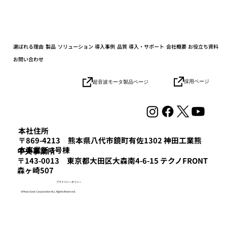
選ばれる理由
製品
ソリューション
導入事例
品質
導入・サポート
会社概要
お役立ち資料
お問い合わせ
採用ページ
超音波モータ製品ページ
本社住所
〒869-4213 熊本県八代市鏡町有佐1302 神田工業熊
本事業所 3号棟
​中央事業所
〒143-0013 東京都大田区大森南4-6-15 テクノFRONT
森ヶ崎507
プライバシーポリシー
©Piezo Sonic Corporation ALL Rights Reserved.