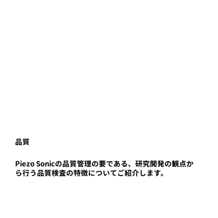
Mightyで建設現場の重労働
Mightyで建設現場の重労働
Mightyで建設現場の
を代替し、働きやすさが改
を代替し、働きやすさが改
を代替し、働きやす
善！
善！
善！
品質
Piezo Sonicの品質管理の要である、研究開発の観点か
ら行う品質検査の特徴についてご紹介します。