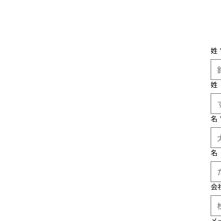
姓
姓
名
名
会
メ