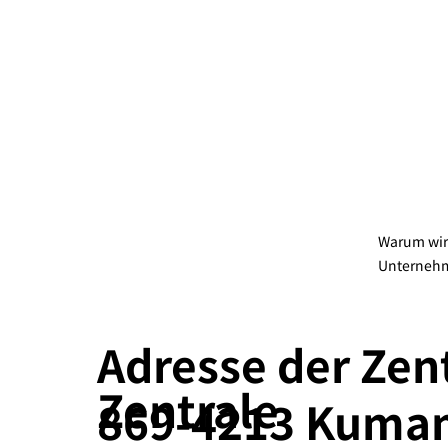
Warum wir 
Unternehm
Adresse der Zen
​Zentrale
869-4213 Kuma