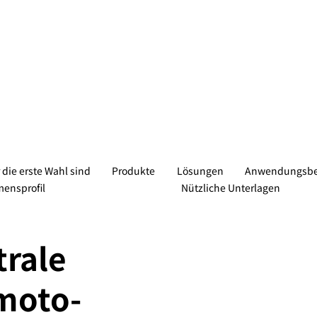
die erste Wahl sind
Produkte
Lösungen
Anwendungsbei
ensprofil
Nützliche Unterlagen
trale
moto-