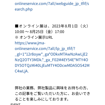
onlineservice.com/7all/webguide_jp_tfif/s
earch.php
■オンライン展は、2023年8月1日（火）
10:00 ～ 8月25日（金）17:00　
※ オンライン展示URL
https://www.jma-
onlineservice.com/7all/lp_jp_tfif/?
_gl=1*12r8oyw*_ga*ODkxMTAwNzAwLjE2
NzQ2OTY3MDk.*_ga_F02M4EY54E*MTY4O
DY5OTQzMi40LjEuMTY4ODcwMDA5OS42M
C4wLjA.
弊社の業務、弊社製品に興味をお持ちの方、
この記事をご覧いただいた方に、お会いでき
ることを楽しみにしております。
EVENT