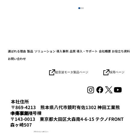
選ばれる理由
製品
ソリューション
導入事例
品質
導入・サポート
会社概要
お役立ち資料
お問い合わせ
採用ページ
超音波モータ製品ページ
協業パートナーとの連携加速でロボット
の社会実装を目指す「HICity 次世代ロボ
ティクスMeetup」参加レポート
本社住所
〒869-4213 熊本県八代市鏡町有佐1302 神田工業熊
本事業所 3号棟
​中央事業所
〒143-0013 東京都大田区大森南4-6-15 テクノFRONT
森ヶ崎507
プライバシーポリシー