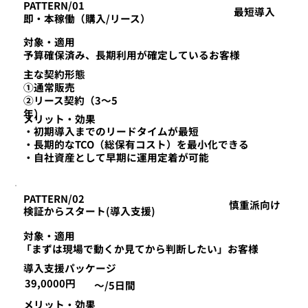
PATTERN/01
最短導入
即・本稼働（購入/リース）
対象・適用
予算確保済み、長期利用が確定しているお客様
主な契約形態
①通常販売
②リース契約（3～5
年）
​メリット・効果
・初期導入までのリードタイムが最短
・長期的なTCO（総保有コスト）を最小化できる
・自社資産として早期に運用定着が可能
PATTERN/02
慎重派向け
検証からスタート(導入支援)
対象・適用
「まずは現場で動くか見てから判断したい」お客様
​導入支援パッケージ
39,0000円
～/5日間
​メリット・効果