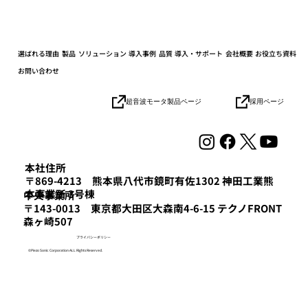
選ばれる理由
製品
ソリューション
導入事例
品質
導入・サポート
会社概要
お役立ち資料
お問い合わせ
採用ページ
超音波モータ製品ページ
自律移動ロボット（AMR）「Mighty」の
Webサイトを全面リニューアル
本社住所
〒869-4213 熊本県八代市鏡町有佐1302 神田工業熊
本事業所 3号棟
​中央事業所
〒143-0013 東京都大田区大森南4-6-15 テクノFRONT
森ヶ崎507
プライバシーポリシー
©Piezo Sonic Corporation ALL Rights Reserved.