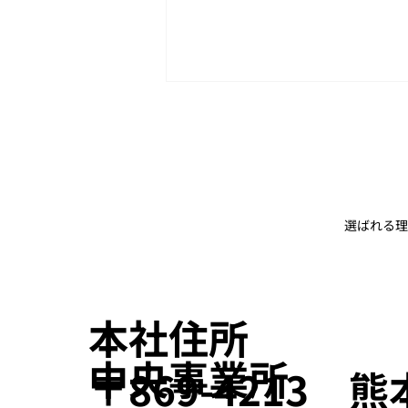
選ばれる理
「TECHNO FRONTIER 2026
第44回モータ技術展」出展の
お知らせ
本社住所
​中央事業所
〒869-4213 