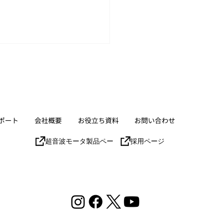
ポート
会社概要
お役立ち資料
お問い合わせ
ICity 次世代ロボティクス
超音波モータ製品ページ
採用ページ
etup」参加のお知らせ