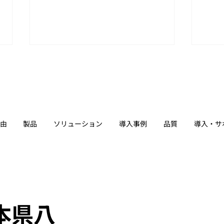
由
製品
ソリューション
導入事例
品質
導入・サ
協業パートナーとの連携加速
「H
でロボットの社会実装を目指
Me
す「HICity 次世代ロボティク
スMeetup」参加レポート
熊本県八