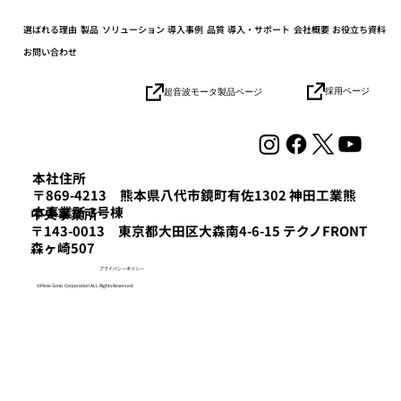
選ばれる理由
製品
ソリューション
導入事例
品質
導入・サポート
会社概要
お役立ち資料
お問い合わせ
採用ページ
超音波モータ製品ページ
協業パートナーとの連携加速でロボット
の社会実装を目指す「HICity 次世代ロボ
ティクスMeetup」参加レポート
本社住所
〒869-4213 熊本県八代市鏡町有佐1302 神田工業熊
本事業所 3号棟
​中央事業所
〒143-0013 東京都大田区大森南4-6-15 テクノFRONT
森ヶ崎507
プライバシーポリシー
©Piezo Sonic Corporation ALL Rights Reserved.